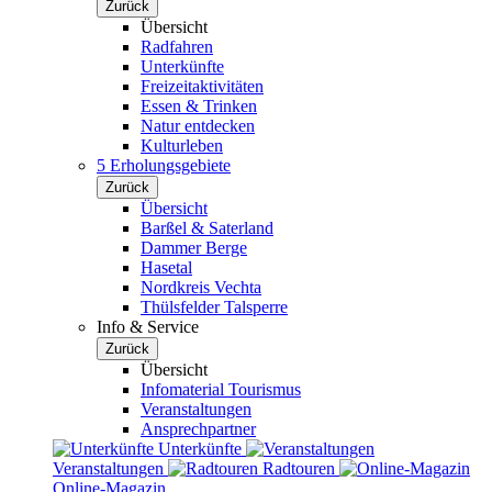
Zurück
Übersicht
Radfahren
Unterkünfte
Freizeitaktivitäten
Essen & Trinken
Natur entdecken
Kulturleben
5 Erholungsgebiete
Zurück
Übersicht
Barßel & Saterland
Dammer Berge
Hasetal
Nordkreis Vechta
Thülsfelder Talsperre
Info & Service
Zurück
Übersicht
Infomaterial Tourismus
Veranstaltungen
Ansprechpartner
Unterkünfte
Veranstaltungen
Radtouren
Online-Magazin