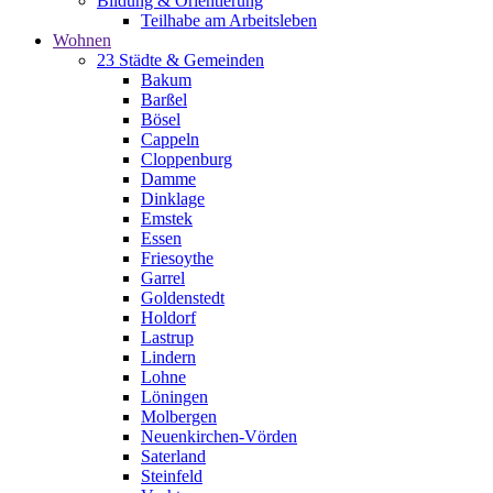
Bildung & Orientierung
Teilhabe am Arbeitsleben
Wohnen
23 Städte & Gemeinden
Bakum
Barßel
Bösel
Cappeln
Cloppenburg
Damme
Dinklage
Emstek
Essen
Friesoythe
Garrel
Goldenstedt
Holdorf
Lastrup
Lindern
Lohne
Löningen
Molbergen
Neuenkirchen-Vörden
Saterland
Steinfeld