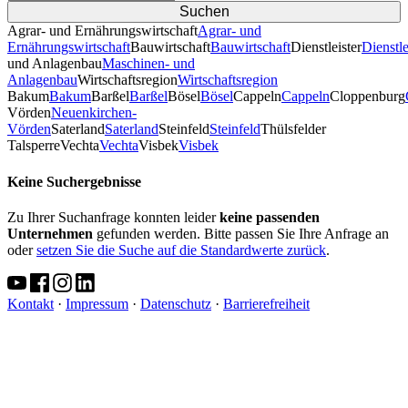
Agrar- und Ernährungswirtschaft
Agrar- und
Ernährungswirtschaft
Bauwirtschaft
Bauwirtschaft
Dienstleister
Dienstle
und Anlagenbau
Maschinen- und
Anlagenbau
Wirtschaftsregion
Wirtschaftsregion
Bakum
Bakum
Barßel
Barßel
Bösel
Bösel
Cappeln
Cappeln
Cloppenburg
Vörden
Neuenkirchen-
Vörden
Saterland
Saterland
Steinfeld
Steinfeld
Thülsfelder
TalsperreVechta
Vechta
Visbek
Visbek
Keine Suchergebnisse
Zu Ihrer Suchanfrage konnten leider
keine passenden
Unternehmen
gefunden werden. Bitte passen Sie Ihre Anfrage an
oder
setzen Sie die Suche auf die Standardwerte zurück
.
Kontakt
·
Impressum
·
Datenschutz
·
Barrierefreiheit