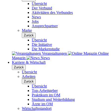
Übersicht
Der Verbund
Aktivitäten des Verbundes
News
Jobs
Ansprechpartner
Marke
Zurück
Übersicht
Die Initiative
Die Markenstudie
Veranstaltungen
Online
Magazin
News
Karriere & Wirtschaft
Zurück
Übersicht
Arbeiten
Zurück
Übersicht
Top-Arbeitgeber
Praktikum im OM
Studium und Weiterbildung
Ärzte im OM
Wirtschaftsstandort