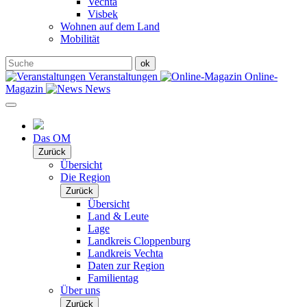
Vechta
Visbek
Wohnen auf dem Land
Mobilität
Veranstaltungen
Online-
Magazin
News
Das OM
Zurück
Übersicht
Die Region
Zurück
Übersicht
Land & Leute
Lage
Landkreis Cloppenburg
Landkreis Vechta
Daten zur Region
Familientag
Über uns
Zurück