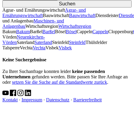
Agrar- und Ernährungswirtschaft
Agrar- und
Ernährungswirtschaft
Bauwirtschaft
Bauwirtschaft
Dienstleister
Dienstle
und Anlagenbau
Maschinen- und
Anlagenbau
Wirtschaftsregion
Wirtschaftsregion
Bakum
Bakum
Barßel
Barßel
Bösel
Bösel
Cappeln
Cappeln
Cloppenburg
Vörden
Neuenkirchen-
Vörden
Saterland
Saterland
Steinfeld
Steinfeld
Thülsfelder
TalsperreVechta
Vechta
Visbek
Visbek
Keine Suchergebnisse
Zu Ihrer Suchanfrage konnten leider
keine passenden
Unternehmen
gefunden werden. Bitte passen Sie Ihre Anfrage an
oder
setzen Sie die Suche auf die Standardwerte zurück
.
Kontakt
·
Impressum
·
Datenschutz
·
Barrierefreiheit