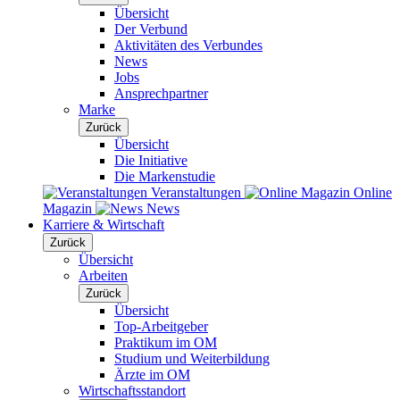
Übersicht
Der Verbund
Aktivitäten des Verbundes
News
Jobs
Ansprechpartner
Marke
Zurück
Übersicht
Die Initiative
Die Markenstudie
Veranstaltungen
Online
Magazin
News
Karriere & Wirtschaft
Zurück
Übersicht
Arbeiten
Zurück
Übersicht
Top-Arbeitgeber
Praktikum im OM
Studium und Weiterbildung
Ärzte im OM
Wirtschaftsstandort