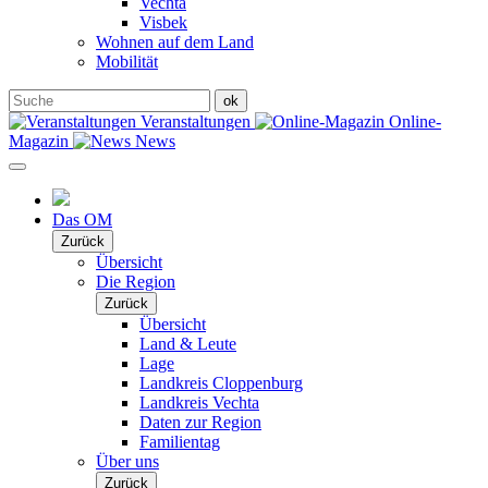
Vechta
Visbek
Wohnen auf dem Land
Mobilität
Veranstaltungen
Online-
Magazin
News
Das OM
Zurück
Übersicht
Die Region
Zurück
Übersicht
Land & Leute
Lage
Landkreis Cloppenburg
Landkreis Vechta
Daten zur Region
Familientag
Über uns
Zurück