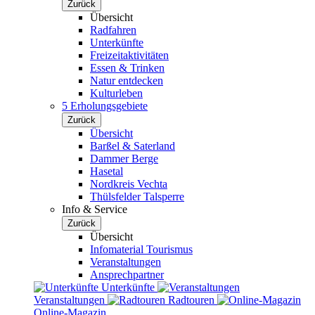
Zurück
Übersicht
Radfahren
Unterkünfte
Freizeitaktivitäten
Essen & Trinken
Natur entdecken
Kulturleben
5 Erholungsgebiete
Zurück
Übersicht
Barßel & Saterland
Dammer Berge
Hasetal
Nordkreis Vechta
Thülsfelder Talsperre
Info & Service
Zurück
Übersicht
Infomaterial Tourismus
Veranstaltungen
Ansprechpartner
Unterkünfte
Veranstaltungen
Radtouren
Online-Magazin