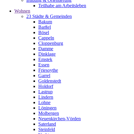
Bildung & Orientierung
Teilhabe am Arbeitsleben
Wohnen
23 Städte & Gemeinden
Bakum
Barßel
Bösel
Cappeln
Cloppenburg
Damme
Dinklage
Emstek
Essen
Friesoythe
Garrel
Goldenstedt
Holdorf
Lastrup
Lindern
Lohne
Löningen
Molbergen
Neuenkirchen-Vörden
Saterland
Steinfeld