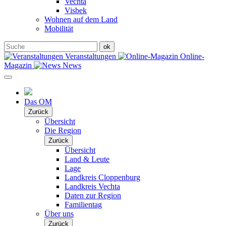
Vechta
Visbek
Wohnen auf dem Land
Mobilität
Veranstaltungen
Online-
Magazin
News
Das OM
Zurück
Übersicht
Die Region
Zurück
Übersicht
Land & Leute
Lage
Landkreis Cloppenburg
Landkreis Vechta
Daten zur Region
Familientag
Über uns
Zurück