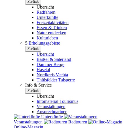
Zurück
Übersicht
Radfahren
Unterkünfte
Freizeitaktivitäten
Essen & Trinken
Natur entdecken
Kulturleben
5 Erholungsgebiete
Zurück
Übersicht
Barßel & Saterland
Dammer Berge
Hasetal
Nordkreis Vechta
Thülsfelder Talsperre
Info & Service
Zurück
Übersicht
Infomaterial Tourismus
Veranstaltungen
Ansprechpartner
Unterkünfte
Veranstaltungen
Radtouren
Online-Magazin