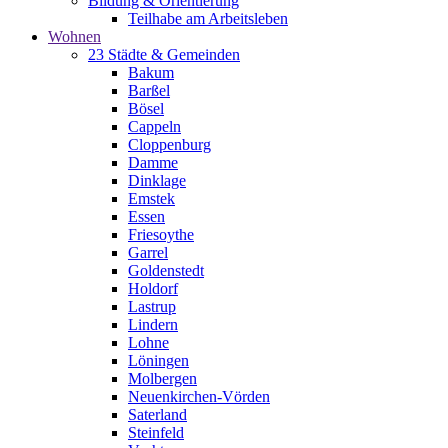
Bildung & Orientierung
Teilhabe am Arbeitsleben
Wohnen
23 Städte & Gemeinden
Bakum
Barßel
Bösel
Cappeln
Cloppenburg
Damme
Dinklage
Emstek
Essen
Friesoythe
Garrel
Goldenstedt
Holdorf
Lastrup
Lindern
Lohne
Löningen
Molbergen
Neuenkirchen-Vörden
Saterland
Steinfeld