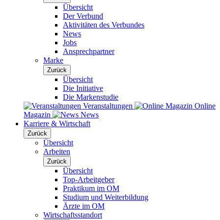
Übersicht
Der Verbund
Aktivitäten des Verbundes
News
Jobs
Ansprechpartner
Marke
Zurück
Übersicht
Die Initiative
Die Markenstudie
Veranstaltungen
Online
Magazin
News
Karriere & Wirtschaft
Zurück
Übersicht
Arbeiten
Zurück
Übersicht
Top-Arbeitgeber
Praktikum im OM
Studium und Weiterbildung
Ärzte im OM
Wirtschaftsstandort