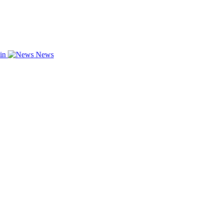
zin
News