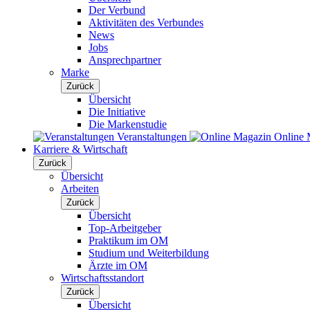
Der Verbund
Aktivitäten des Verbundes
News
Jobs
Ansprechpartner
Marke
Zurück
Übersicht
Die Initiative
Die Markenstudie
Veranstaltungen
Online 
Karriere & Wirtschaft
Zurück
Übersicht
Arbeiten
Zurück
Übersicht
Top-Arbeitgeber
Praktikum im OM
Studium und Weiterbildung
Ärzte im OM
Wirtschaftsstandort
Zurück
Übersicht