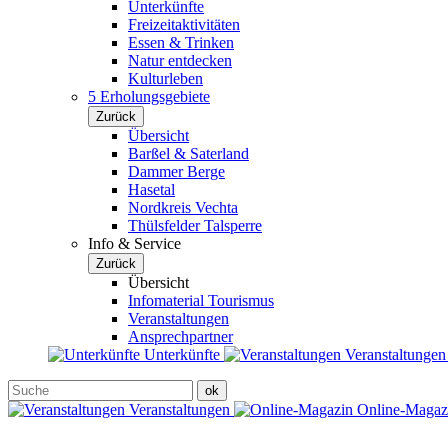
Unterkünfte
Freizeitaktivitäten
Essen & Trinken
Natur entdecken
Kulturleben
5 Erholungsgebiete
Zurück
Übersicht
Barßel & Saterland
Dammer Berge
Hasetal
Nordkreis Vechta
Thülsfelder Talsperre
Info & Service
Zurück
Übersicht
Infomaterial Tourismus
Veranstaltungen
Ansprechpartner
Unterkünfte
Veranstaltunge
Veranstaltungen
Online-Maga