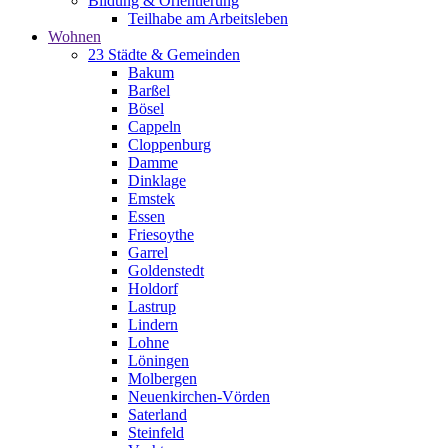
Bildung & Orientierung
Teilhabe am Arbeitsleben
Wohnen
23 Städte & Gemeinden
Bakum
Barßel
Bösel
Cappeln
Cloppenburg
Damme
Dinklage
Emstek
Essen
Friesoythe
Garrel
Goldenstedt
Holdorf
Lastrup
Lindern
Lohne
Löningen
Molbergen
Neuenkirchen-Vörden
Saterland
Steinfeld