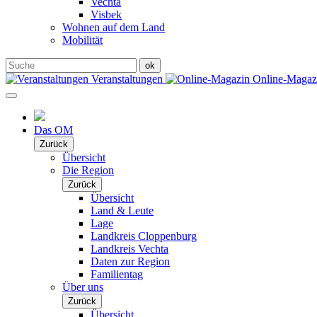
Vechta
Visbek
Wohnen auf dem Land
Mobilität
Veranstaltungen
Online-Maga
Das OM
Zurück
Übersicht
Die Region
Zurück
Übersicht
Land & Leute
Lage
Landkreis Cloppenburg
Landkreis Vechta
Daten zur Region
Familientag
Über uns
Zurück
Übersicht