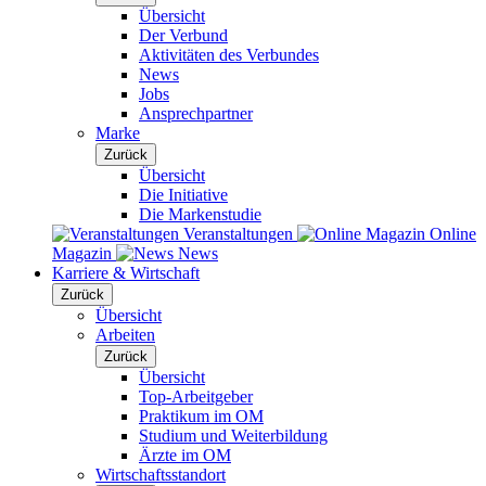
Übersicht
Der Verbund
Aktivitäten des Verbundes
News
Jobs
Ansprechpartner
Marke
Zurück
Übersicht
Die Initiative
Die Markenstudie
Veranstaltungen
Online
Magazin
News
Karriere & Wirtschaft
Zurück
Übersicht
Arbeiten
Zurück
Übersicht
Top-Arbeitgeber
Praktikum im OM
Studium und Weiterbildung
Ärzte im OM
Wirtschaftsstandort