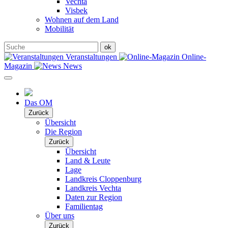
Vechta
Visbek
Wohnen auf dem Land
Mobilität
Veranstaltungen
Online-
Magazin
News
Das OM
Zurück
Übersicht
Die Region
Zurück
Übersicht
Land & Leute
Lage
Landkreis Cloppenburg
Landkreis Vechta
Daten zur Region
Familientag
Über uns
Zurück