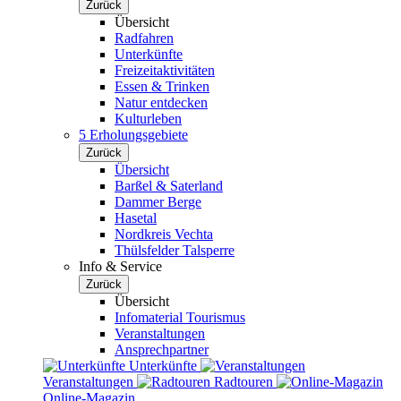
Zurück
Übersicht
Radfahren
Unterkünfte
Freizeitaktivitäten
Essen & Trinken
Natur entdecken
Kulturleben
5 Erholungsgebiete
Zurück
Übersicht
Barßel & Saterland
Dammer Berge
Hasetal
Nordkreis Vechta
Thülsfelder Talsperre
Info & Service
Zurück
Übersicht
Infomaterial Tourismus
Veranstaltungen
Ansprechpartner
Unterkünfte
Veranstaltungen
Radtouren
Online-Magazin