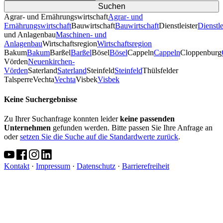
Agrar- und Ernährungswirtschaft
Agrar- und
Ernährungswirtschaft
Bauwirtschaft
Bauwirtschaft
Dienstleister
Dienstle
und Anlagenbau
Maschinen- und
Anlagenbau
Wirtschaftsregion
Wirtschaftsregion
Bakum
Bakum
Barßel
Barßel
Bösel
Bösel
Cappeln
Cappeln
Cloppenburg
Vörden
Neuenkirchen-
Vörden
Saterland
Saterland
Steinfeld
Steinfeld
Thülsfelder
TalsperreVechta
Vechta
Visbek
Visbek
Keine Suchergebnisse
Zu Ihrer Suchanfrage konnten leider
keine passenden
Unternehmen
gefunden werden. Bitte passen Sie Ihre Anfrage an
oder
setzen Sie die Suche auf die Standardwerte zurück
.
Kontakt
·
Impressum
·
Datenschutz
·
Barrierefreiheit