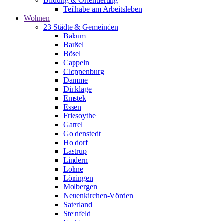
Bildung & Orientierung
Teilhabe am Arbeitsleben
Wohnen
23 Städte & Gemeinden
Bakum
Barßel
Bösel
Cappeln
Cloppenburg
Damme
Dinklage
Emstek
Essen
Friesoythe
Garrel
Goldenstedt
Holdorf
Lastrup
Lindern
Lohne
Löningen
Molbergen
Neuenkirchen-Vörden
Saterland
Steinfeld