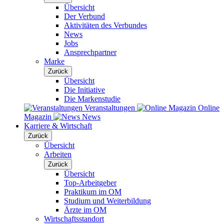
Übersicht
Der Verbund
Aktivitäten des Verbundes
News
Jobs
Ansprechpartner
Marke
Zurück
Übersicht
Die Initiative
Die Markenstudie
Veranstaltungen
Online
Magazin
News
Karriere & Wirtschaft
Zurück
Übersicht
Arbeiten
Zurück
Übersicht
Top-Arbeitgeber
Praktikum im OM
Studium und Weiterbildung
Ärzte im OM
Wirtschaftsstandort