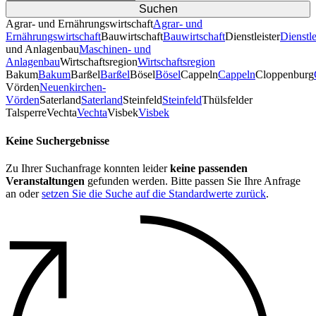
Agrar- und Ernährungswirtschaft
Agrar- und
Ernährungswirtschaft
Bauwirtschaft
Bauwirtschaft
Dienstleister
Dienstle
und Anlagenbau
Maschinen- und
Anlagenbau
Wirtschaftsregion
Wirtschaftsregion
Bakum
Bakum
Barßel
Barßel
Bösel
Bösel
Cappeln
Cappeln
Cloppenburg
Vörden
Neuenkirchen-
Vörden
Saterland
Saterland
Steinfeld
Steinfeld
Thülsfelder
TalsperreVechta
Vechta
Visbek
Visbek
Keine Suchergebnisse
Zu Ihrer Suchanfrage konnten leider
keine passenden
Veranstaltungen
gefunden werden. Bitte passen Sie Ihre Anfrage
an oder
setzen Sie die Suche auf die Standardwerte zurück
.