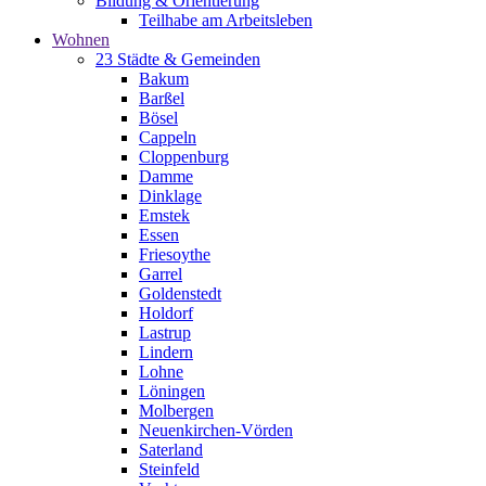
Bildung & Orientierung
Teilhabe am Arbeitsleben
Wohnen
23 Städte & Gemeinden
Bakum
Barßel
Bösel
Cappeln
Cloppenburg
Damme
Dinklage
Emstek
Essen
Friesoythe
Garrel
Goldenstedt
Holdorf
Lastrup
Lindern
Lohne
Löningen
Molbergen
Neuenkirchen-Vörden
Saterland
Steinfeld