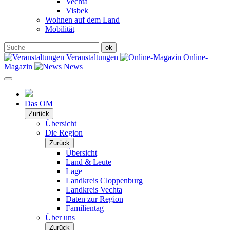
Vechta
Visbek
Wohnen auf dem Land
Mobilität
Veranstaltungen
Online-
Magazin
News
Das OM
Zurück
Übersicht
Die Region
Zurück
Übersicht
Land & Leute
Lage
Landkreis Cloppenburg
Landkreis Vechta
Daten zur Region
Familientag
Über uns
Zurück