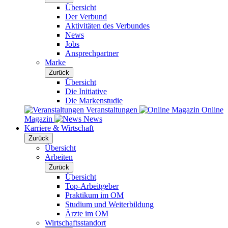
Übersicht
Der Verbund
Aktivitäten des Verbundes
News
Jobs
Ansprechpartner
Marke
Zurück
Übersicht
Die Initiative
Die Markenstudie
Veranstaltungen
Online
Magazin
News
Karriere & Wirtschaft
Zurück
Übersicht
Arbeiten
Zurück
Übersicht
Top-Arbeitgeber
Praktikum im OM
Studium und Weiterbildung
Ärzte im OM
Wirtschaftsstandort