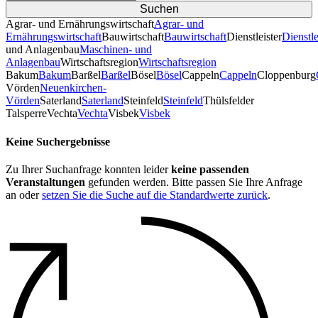
Agrar- und Ernährungswirtschaft
Agrar- und
Ernährungswirtschaft
Bauwirtschaft
Bauwirtschaft
Dienstleister
Dienstle
und Anlagenbau
Maschinen- und
Anlagenbau
Wirtschaftsregion
Wirtschaftsregion
Bakum
Bakum
Barßel
Barßel
Bösel
Bösel
Cappeln
Cappeln
Cloppenburg
Vörden
Neuenkirchen-
Vörden
Saterland
Saterland
Steinfeld
Steinfeld
Thülsfelder
TalsperreVechta
Vechta
Visbek
Visbek
Keine Suchergebnisse
Zu Ihrer Suchanfrage konnten leider
keine passenden
Veranstaltungen
gefunden werden. Bitte passen Sie Ihre Anfrage
an oder
setzen Sie die Suche auf die Standardwerte zurück
.