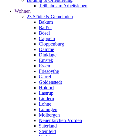
Bildung & Orientierung
Teilhabe am Arbeitsleben
Wohnen
23 Städte & Gemeinden
Bakum
Barßel
Bösel
Cappeln
Cloppenburg
Damme
Dinklage
Emstek
Essen
Friesoythe
Garrel
Goldenstedt
Holdorf
Lastrup
Lindern
Lohne
Löningen
Molbergen
Neuenkirchen-Vörden
Saterland
Steinfeld