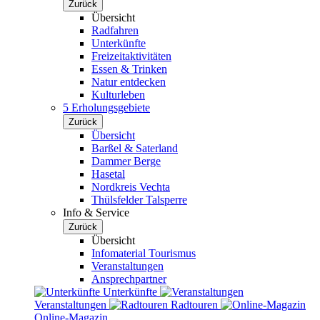
Zurück
Übersicht
Radfahren
Unterkünfte
Freizeitaktivitäten
Essen & Trinken
Natur entdecken
Kulturleben
5 Erholungsgebiete
Zurück
Übersicht
Barßel & Saterland
Dammer Berge
Hasetal
Nordkreis Vechta
Thülsfelder Talsperre
Info & Service
Zurück
Übersicht
Infomaterial Tourismus
Veranstaltungen
Ansprechpartner
Unterkünfte
Veranstaltungen
Radtouren
Online-Magazin