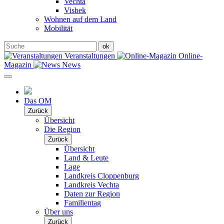
Vechta
Visbek
Wohnen auf dem Land
Mobilität
Veranstaltungen
Online-
Magazin
News
Das OM
Zurück
Übersicht
Die Region
Zurück
Übersicht
Land & Leute
Lage
Landkreis Cloppenburg
Landkreis Vechta
Daten zur Region
Familientag
Über uns
Zurück