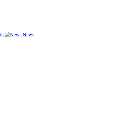
zin
News