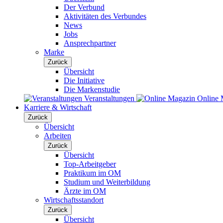
Der Verbund
Aktivitäten des Verbundes
News
Jobs
Ansprechpartner
Marke
Zurück
Übersicht
Die Initiative
Die Markenstudie
Veranstaltungen
Online 
Karriere & Wirtschaft
Zurück
Übersicht
Arbeiten
Zurück
Übersicht
Top-Arbeitgeber
Praktikum im OM
Studium und Weiterbildung
Ärzte im OM
Wirtschaftsstandort
Zurück
Übersicht