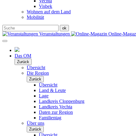
Vechta
Visbek
Wohnen auf dem Land
Mobilität
Veranstaltungen
Online-Maga
Das OM
Zurück
Übersicht
Die Region
Zurück
Übersicht
Land & Leute
Lage
Landkreis Cloppenburg
Landkreis Vechta
Daten zur Region
Familientag
Über uns
Zurück
Übersicht