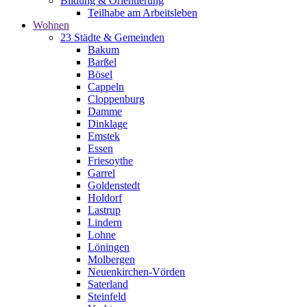
Bildung & Orientierung
Teilhabe am Arbeitsleben
Wohnen
23 Städte & Gemeinden
Bakum
Barßel
Bösel
Cappeln
Cloppenburg
Damme
Dinklage
Emstek
Essen
Friesoythe
Garrel
Goldenstedt
Holdorf
Lastrup
Lindern
Lohne
Löningen
Molbergen
Neuenkirchen-Vörden
Saterland
Steinfeld