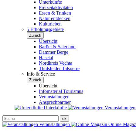
Unterkünfte
Freizeitaktivitäten
Essen & Trinken
Natur entdecken
Kulturleben
5 Erholungsgebiete
Zurück
Übersicht
Barßel & Saterland
Dammer Berge
Hasetal
Nordkreis Vechta
Thülsfelder Talsperre
Info & Service
Zurück
Übersicht
Infomaterial Tourismus
Veranstaltungen
Ansprechpartner
Unterkünfte
Veranstaltunge
Veranstaltungen
Online-Maga