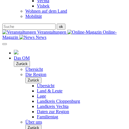
Vechta
Visbek
Wohnen auf dem Land
Mobilität
Veranstaltungen
Online-
Magazin
News
Das OM
Zurück
Übersicht
Die Region
Zurück
Übersicht
Land & Leute
Lage
Landkreis Cloppenburg
Landkreis Vechta
Daten zur Region
Familientag
Über uns
Zurück