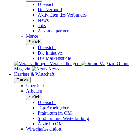
Übersicht
Der Verbund
Aktivitäten des Verbundes
News
Jobs
Ansprechpartner
Marke
Zurück
Übersicht
Die Initiative
Die Markenstudie
Veranstaltungen
Online
Magazin
News
Karriere & Wirtschaft
Zurück
Übersicht
Arbeiten
Zurück
Übersicht
Top-Arbeitgeber
Praktikum im OM
Studium und Weiterbildung
Ärzte im OM
Wirtschaftsstandort