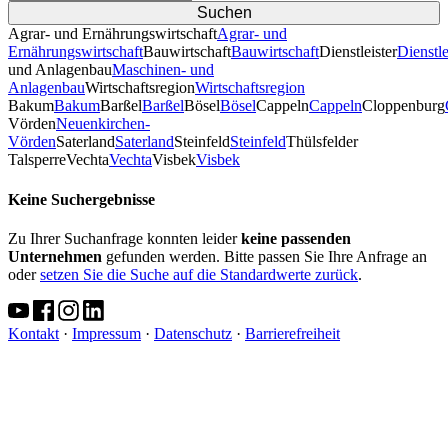
Agrar- und Ernährungswirtschaft
Agrar- und
Ernährungswirtschaft
Bauwirtschaft
Bauwirtschaft
Dienstleister
Dienstle
und Anlagenbau
Maschinen- und
Anlagenbau
Wirtschaftsregion
Wirtschaftsregion
Bakum
Bakum
Barßel
Barßel
Bösel
Bösel
Cappeln
Cappeln
Cloppenburg
Vörden
Neuenkirchen-
Vörden
Saterland
Saterland
Steinfeld
Steinfeld
Thülsfelder
TalsperreVechta
Vechta
Visbek
Visbek
Keine Suchergebnisse
Zu Ihrer Suchanfrage konnten leider
keine passenden
Unternehmen
gefunden werden. Bitte passen Sie Ihre Anfrage an
oder
setzen Sie die Suche auf die Standardwerte zurück
.
Kontakt
·
Impressum
·
Datenschutz
·
Barrierefreiheit