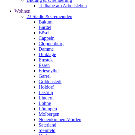
Bildung & Orientierung
Teilhabe am Arbeitsleben
Wohnen
23 Städte & Gemeinden
Bakum
Barßel
Bösel
Cappeln
Cloppenburg
Damme
Dinklage
Emstek
Essen
Friesoythe
Garrel
Goldenstedt
Holdorf
Lastrup
Lindern
Lohne
Löningen
Molbergen
Neuenkirchen-Vörden
Saterland
Steinfeld