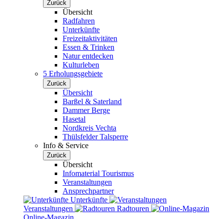
Zurück
Übersicht
Radfahren
Unterkünfte
Freizeitaktivitäten
Essen & Trinken
Natur entdecken
Kulturleben
5 Erholungsgebiete
Zurück
Übersicht
Barßel & Saterland
Dammer Berge
Hasetal
Nordkreis Vechta
Thülsfelder Talsperre
Info & Service
Zurück
Übersicht
Infomaterial Tourismus
Veranstaltungen
Ansprechpartner
Unterkünfte
Veranstaltungen
Radtouren
Online-Magazin