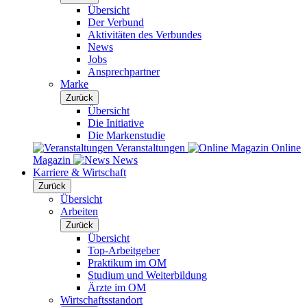
Übersicht
Der Verbund
Aktivitäten des Verbundes
News
Jobs
Ansprechpartner
Marke
Zurück
Übersicht
Die Initiative
Die Markenstudie
Veranstaltungen
Online
Magazin
News
Karriere & Wirtschaft
Zurück
Übersicht
Arbeiten
Zurück
Übersicht
Top-Arbeitgeber
Praktikum im OM
Studium und Weiterbildung
Ärzte im OM
Wirtschaftsstandort