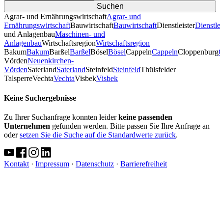
Agrar- und Ernährungswirtschaft
Agrar- und
Ernährungswirtschaft
Bauwirtschaft
Bauwirtschaft
Dienstleister
Dienstle
und Anlagenbau
Maschinen- und
Anlagenbau
Wirtschaftsregion
Wirtschaftsregion
Bakum
Bakum
Barßel
Barßel
Bösel
Bösel
Cappeln
Cappeln
Cloppenburg
Vörden
Neuenkirchen-
Vörden
Saterland
Saterland
Steinfeld
Steinfeld
Thülsfelder
TalsperreVechta
Vechta
Visbek
Visbek
Keine Suchergebnisse
Zu Ihrer Suchanfrage konnten leider
keine passenden
Unternehmen
gefunden werden. Bitte passen Sie Ihre Anfrage an
oder
setzen Sie die Suche auf die Standardwerte zurück
.
Kontakt
·
Impressum
·
Datenschutz
·
Barrierefreiheit