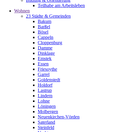
Bildung & Orientierung
Teilhabe am Arbeitsleben
Wohnen
23 Städte & Gemeinden
Bakum
Barßel
Bösel
Cappeln
Cloppenburg
Damme
Dinklage
Emstek
Essen
Friesoythe
Garrel
Goldenstedt
Holdorf
Lastrup
Lindern
Lohne
Löningen
Molbergen
Neuenkirchen-Vörden
Saterland
Steinfeld