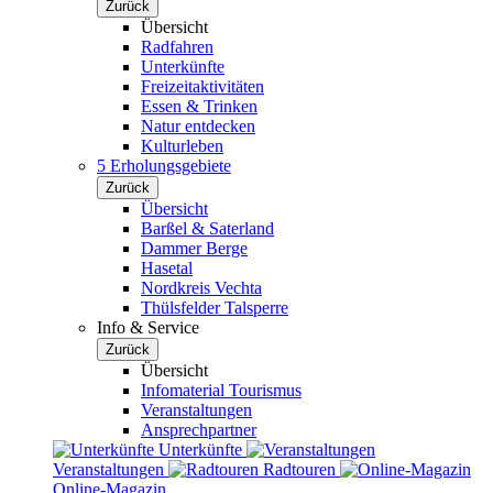
Zurück
Übersicht
Radfahren
Unterkünfte
Freizeitaktivitäten
Essen & Trinken
Natur entdecken
Kulturleben
5 Erholungsgebiete
Zurück
Übersicht
Barßel & Saterland
Dammer Berge
Hasetal
Nordkreis Vechta
Thülsfelder Talsperre
Info & Service
Zurück
Übersicht
Infomaterial Tourismus
Veranstaltungen
Ansprechpartner
Unterkünfte
Veranstaltungen
Radtouren
Online-Magazin