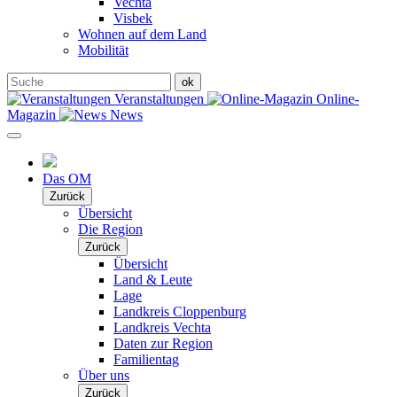
Vechta
Visbek
Wohnen auf dem Land
Mobilität
Veranstaltungen
Online-
Magazin
News
Das OM
Zurück
Übersicht
Die Region
Zurück
Übersicht
Land & Leute
Lage
Landkreis Cloppenburg
Landkreis Vechta
Daten zur Region
Familientag
Über uns
Zurück