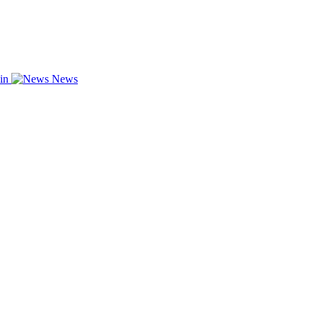
zin
News