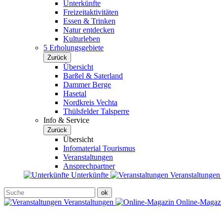
Unterkünfte
Freizeitaktivitäten
Essen & Trinken
Natur entdecken
Kulturleben
5 Erholungsgebiete
Zurück
Übersicht
Barßel & Saterland
Dammer Berge
Hasetal
Nordkreis Vechta
Thülsfelder Talsperre
Info & Service
Zurück
Übersicht
Infomaterial Tourismus
Veranstaltungen
Ansprechpartner
Unterkünfte
Veranstaltunge
Veranstaltungen
Online-Maga