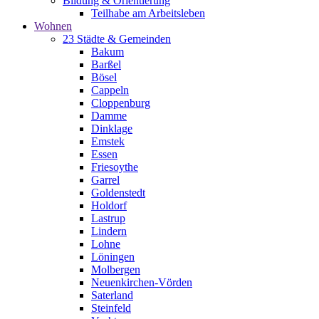
Bildung & Orientierung
Teilhabe am Arbeitsleben
Wohnen
23 Städte & Gemeinden
Bakum
Barßel
Bösel
Cappeln
Cloppenburg
Damme
Dinklage
Emstek
Essen
Friesoythe
Garrel
Goldenstedt
Holdorf
Lastrup
Lindern
Lohne
Löningen
Molbergen
Neuenkirchen-Vörden
Saterland
Steinfeld