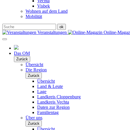
Vechta
Visbek
Wohnen auf dem Land
Mobilität
Veranstaltungen
Online-Maga
Das OM
Zurück
Übersicht
Die Region
Zurück
Übersicht
Land & Leute
Lage
Landkreis Cloppenburg
Landkreis Vechta
Daten zur Region
Familientag
Über uns
Zurück
Übersicht