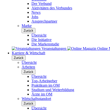
Der Verbund
Aktivitäten des Verbundes
News
Jobs
Ansprechpartner
Marke
Zurück
Übersicht
Die Initiative
Die Markenstudie
Veranstaltungen
Online 
Karriere & Wirtschaft
Zurück
Übersicht
Arbeiten
Zurück
Übersicht
Top-Arbeitgeber
Praktikum im OM
Studium und Weiterbildung
Ärzte im OM
Wirtschaftsstandort
Zurück
Übersicht