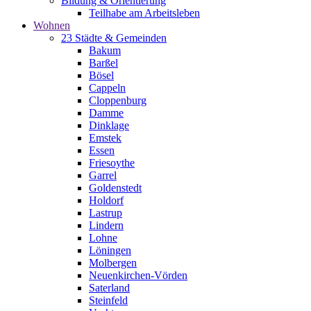
Bildung & Orientierung
Teilhabe am Arbeitsleben
Wohnen
23 Städte & Gemeinden
Bakum
Barßel
Bösel
Cappeln
Cloppenburg
Damme
Dinklage
Emstek
Essen
Friesoythe
Garrel
Goldenstedt
Holdorf
Lastrup
Lindern
Lohne
Löningen
Molbergen
Neuenkirchen-Vörden
Saterland
Steinfeld