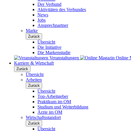
Der Verbund
Aktivitäten des Verbundes
News
Jobs
Ansprechpartner
Marke
Zurück
Übersicht
Die Initiative
Die Markenstudie
Veranstaltungen
Online 
Karriere & Wirtschaft
Zurück
Übersicht
Arbeiten
Zurück
Übersicht
Top-Arbeitgeber
Praktikum im OM
Studium und Weiterbildung
Ärzte im OM
Wirtschaftsstandort
Zurück
Übersicht