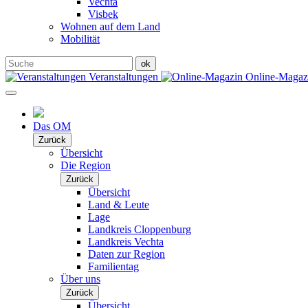
Vechta
Visbek
Wohnen auf dem Land
Mobilität
Veranstaltungen
Online-Maga
Das OM
Zurück
Übersicht
Die Region
Zurück
Übersicht
Land & Leute
Lage
Landkreis Cloppenburg
Landkreis Vechta
Daten zur Region
Familientag
Über uns
Zurück
Übersicht