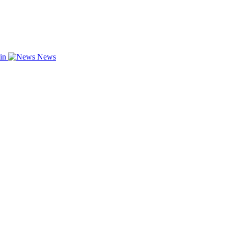
zin
News