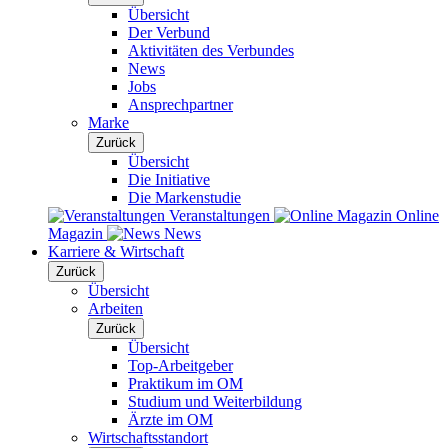
Übersicht
Der Verbund
Aktivitäten des Verbundes
News
Jobs
Ansprechpartner
Marke
Zurück
Übersicht
Die Initiative
Die Markenstudie
Veranstaltungen
Online
Magazin
News
Karriere & Wirtschaft
Zurück
Übersicht
Arbeiten
Zurück
Übersicht
Top-Arbeitgeber
Praktikum im OM
Studium und Weiterbildung
Ärzte im OM
Wirtschaftsstandort