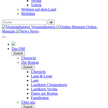
Vechta
Visbek
Wohnen auf dem Land
Mobilität
Veranstaltungen
Online-
Magazin
News
Das OM
Zurück
Übersicht
Die Region
Zurück
Übersicht
Land & Leute
Lage
Landkreis Cloppenburg
Landkreis Vechta
Daten zur Region
Familientag
Über uns
Zurück