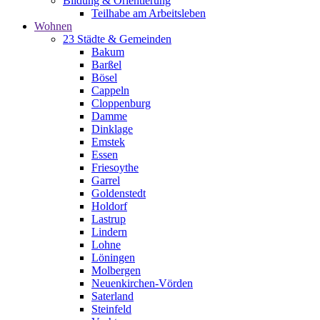
Bildung & Orientierung
Teilhabe am Arbeitsleben
Wohnen
23 Städte & Gemeinden
Bakum
Barßel
Bösel
Cappeln
Cloppenburg
Damme
Dinklage
Emstek
Essen
Friesoythe
Garrel
Goldenstedt
Holdorf
Lastrup
Lindern
Lohne
Löningen
Molbergen
Neuenkirchen-Vörden
Saterland
Steinfeld