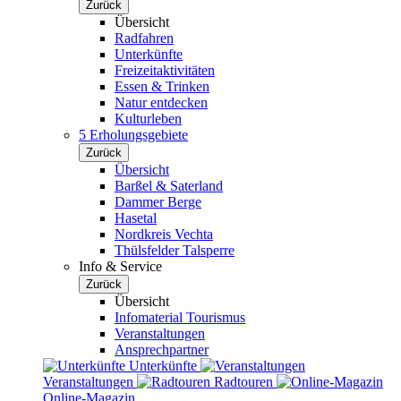
Zurück
Übersicht
Radfahren
Unterkünfte
Freizeitaktivitäten
Essen & Trinken
Natur entdecken
Kulturleben
5 Erholungsgebiete
Zurück
Übersicht
Barßel & Saterland
Dammer Berge
Hasetal
Nordkreis Vechta
Thülsfelder Talsperre
Info & Service
Zurück
Übersicht
Infomaterial Tourismus
Veranstaltungen
Ansprechpartner
Unterkünfte
Veranstaltungen
Radtouren
Online-Magazin