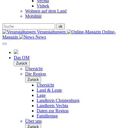
Vechta
Visbek
Wohnen auf dem Land
Mobilität
Veranstaltungen
Online-
Magazin
News
Das OM
Zurück
Übersicht
Die Region
Zurück
Übersicht
Land & Leute
Lage
Landkreis Cloppenburg
Landkreis Vechta
Daten zur Region
Familientag
Über uns
Zurück