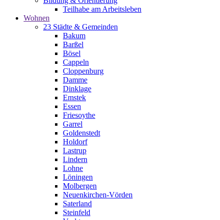
Bildung & Orientierung
Teilhabe am Arbeitsleben
Wohnen
23 Städte & Gemeinden
Bakum
Barßel
Bösel
Cappeln
Cloppenburg
Damme
Dinklage
Emstek
Essen
Friesoythe
Garrel
Goldenstedt
Holdorf
Lastrup
Lindern
Lohne
Löningen
Molbergen
Neuenkirchen-Vörden
Saterland
Steinfeld