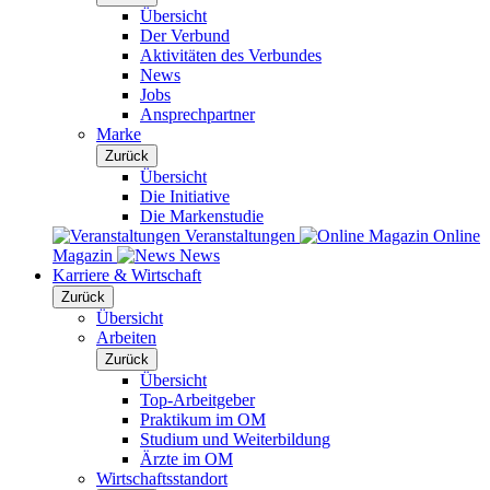
Übersicht
Der Verbund
Aktivitäten des Verbundes
News
Jobs
Ansprechpartner
Marke
Zurück
Übersicht
Die Initiative
Die Markenstudie
Veranstaltungen
Online
Magazin
News
Karriere & Wirtschaft
Zurück
Übersicht
Arbeiten
Zurück
Übersicht
Top-Arbeitgeber
Praktikum im OM
Studium und Weiterbildung
Ärzte im OM
Wirtschaftsstandort