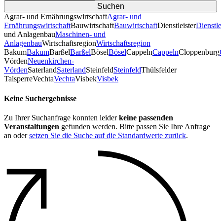
Agrar- und Ernährungswirtschaft
Agrar- und
Ernährungswirtschaft
Bauwirtschaft
Bauwirtschaft
Dienstleister
Dienstle
und Anlagenbau
Maschinen- und
Anlagenbau
Wirtschaftsregion
Wirtschaftsregion
Bakum
Bakum
Barßel
Barßel
Bösel
Bösel
Cappeln
Cappeln
Cloppenburg
Vörden
Neuenkirchen-
Vörden
Saterland
Saterland
Steinfeld
Steinfeld
Thülsfelder
TalsperreVechta
Vechta
Visbek
Visbek
Keine Suchergebnisse
Zu Ihrer Suchanfrage konnten leider
keine passenden
Veranstaltungen
gefunden werden. Bitte passen Sie Ihre Anfrage
an oder
setzen Sie die Suche auf die Standardwerte zurück
.