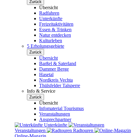
Zurück
Übersicht
Radfahren
Unterkünfte
Freizeitaktivitäten
Essen & Trinken
Natur entdecken
Kulturleben
5 Erholungsgebiete
Zurück
Übersicht
Barßel & Saterland
Dammer Berge
Hasetal
Nordkreis Vechta
Thülsfelder Talsperre
Info & Service
Zurück
Übersicht
Infomaterial Tourismus
Veranstaltungen
Ansprechpartner
Unterkünfte
Veranstaltungen
Radtouren
Online-Magazin