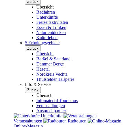
Zurück
Übersicht
Radfahren
Unterkünfte
Freizeitaktivitäten
Essen & Trinken
Natur entdecken
Kulturleben
5 Erholungsgebiete
Zurück
Übersicht
Barßel & Saterland
Dammer Berge
Hasetal
Nordkreis Vechta
Thülsfelder Talsperre
Info & Service
Zurück
Übersicht
Infomaterial Tourismus
Veranstaltungen
Ansprechpartner
Unterkünfte
Veranstaltungen
Radtouren
Online-Magazin