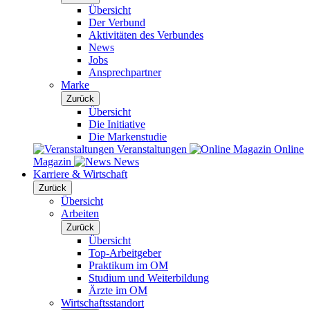
Übersicht
Der Verbund
Aktivitäten des Verbundes
News
Jobs
Ansprechpartner
Marke
Zurück
Übersicht
Die Initiative
Die Markenstudie
Veranstaltungen
Online
Magazin
News
Karriere & Wirtschaft
Zurück
Übersicht
Arbeiten
Zurück
Übersicht
Top-Arbeitgeber
Praktikum im OM
Studium und Weiterbildung
Ärzte im OM
Wirtschaftsstandort