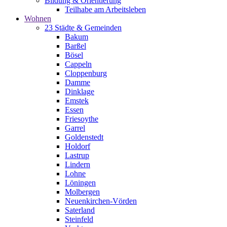
Bildung & Orientierung
Teilhabe am Arbeitsleben
Wohnen
23 Städte & Gemeinden
Bakum
Barßel
Bösel
Cappeln
Cloppenburg
Damme
Dinklage
Emstek
Essen
Friesoythe
Garrel
Goldenstedt
Holdorf
Lastrup
Lindern
Lohne
Löningen
Molbergen
Neuenkirchen-Vörden
Saterland
Steinfeld