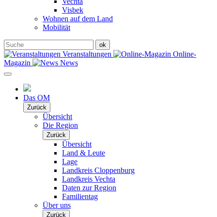
Vechta
Visbek
Wohnen auf dem Land
Mobilität
Veranstaltungen
Online-
Magazin
News
Das OM
Zurück
Übersicht
Die Region
Zurück
Übersicht
Land & Leute
Lage
Landkreis Cloppenburg
Landkreis Vechta
Daten zur Region
Familientag
Über uns
Zurück