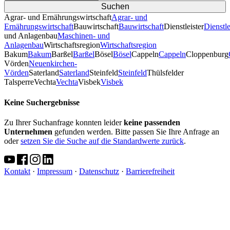
Agrar- und Ernährungswirtschaft
Agrar- und
Ernährungswirtschaft
Bauwirtschaft
Bauwirtschaft
Dienstleister
Dienstle
und Anlagenbau
Maschinen- und
Anlagenbau
Wirtschaftsregion
Wirtschaftsregion
Bakum
Bakum
Barßel
Barßel
Bösel
Bösel
Cappeln
Cappeln
Cloppenburg
Vörden
Neuenkirchen-
Vörden
Saterland
Saterland
Steinfeld
Steinfeld
Thülsfelder
TalsperreVechta
Vechta
Visbek
Visbek
Keine Suchergebnisse
Zu Ihrer Suchanfrage konnten leider
keine passenden
Unternehmen
gefunden werden. Bitte passen Sie Ihre Anfrage an
oder
setzen Sie die Suche auf die Standardwerte zurück
.
Kontakt
·
Impressum
·
Datenschutz
·
Barrierefreiheit