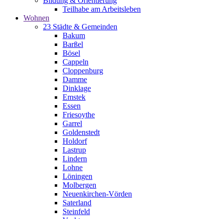
Bildung & Orientierung
Teilhabe am Arbeitsleben
Wohnen
23 Städte & Gemeinden
Bakum
Barßel
Bösel
Cappeln
Cloppenburg
Damme
Dinklage
Emstek
Essen
Friesoythe
Garrel
Goldenstedt
Holdorf
Lastrup
Lindern
Lohne
Löningen
Molbergen
Neuenkirchen-Vörden
Saterland
Steinfeld