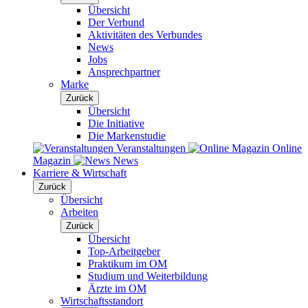
Übersicht
Der Verbund
Aktivitäten des Verbundes
News
Jobs
Ansprechpartner
Marke
Zurück
Übersicht
Die Initiative
Die Markenstudie
Veranstaltungen
Online
Magazin
News
Karriere & Wirtschaft
Zurück
Übersicht
Arbeiten
Zurück
Übersicht
Top-Arbeitgeber
Praktikum im OM
Studium und Weiterbildung
Ärzte im OM
Wirtschaftsstandort