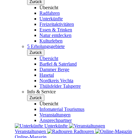
Zurück
Übersicht
Radfahren
Unterkünfte
Freizeitaktivitäten
Essen & Trinken
Natur entdecken
Kulturleben
5 Erholungsgebiete
Zurück
Übersicht
Barßel & Saterland
Dammer Berge
Hasetal
Nordkreis Vechta
Thülsfelder Talsperre
Info & Service
Zurück
Übersicht
Infomaterial Tourismus
Veranstaltungen
Ansprechpartner
Unterkünfte
Veranstaltungen
Radtouren
Online-Magazin