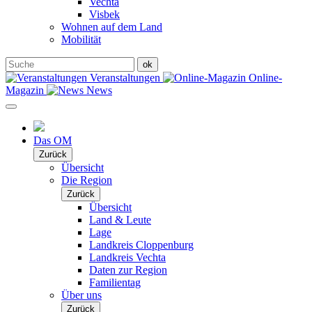
Vechta
Visbek
Wohnen auf dem Land
Mobilität
Veranstaltungen
Online-
Magazin
News
Das OM
Zurück
Übersicht
Die Region
Zurück
Übersicht
Land & Leute
Lage
Landkreis Cloppenburg
Landkreis Vechta
Daten zur Region
Familientag
Über uns
Zurück