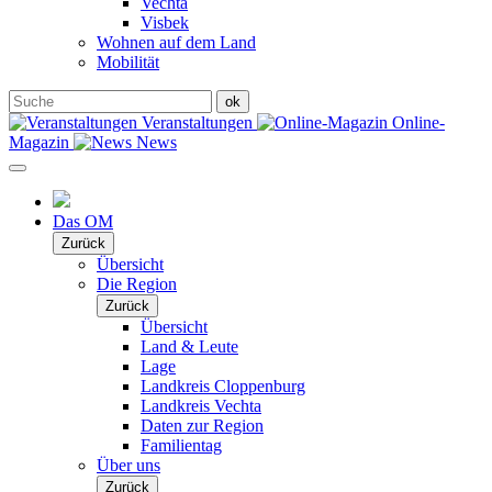
Vechta
Visbek
Wohnen auf dem Land
Mobilität
Veranstaltungen
Online-
Magazin
News
Das OM
Zurück
Übersicht
Die Region
Zurück
Übersicht
Land & Leute
Lage
Landkreis Cloppenburg
Landkreis Vechta
Daten zur Region
Familientag
Über uns
Zurück