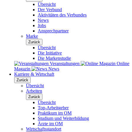
Übersicht
Der Verbund
Aktivitäten des Verbundes
News
Jobs
Ansprechpartner
Marke
Zurück
Übersicht
Die Initiative
Die Markenstudie
Veranstaltungen
Online
Magazin
News
Karriere & Wirtschaft
Zurück
Übersicht
Arbeiten
Zurück
Übersicht
Top-Arbeitgeber
Praktikum im OM
Studium und Weiterbildung
Ärzte im OM
Wirtschaftsstandort