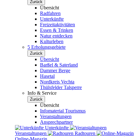
Zurück
Übersicht
Radfahren
Unterkünfte
Freizeitaktivitäten
Essen & Trinken
Natur entdecken
Kulturleben
5 Erholungsgebiete
Zurück
Übersicht
Barßel & Saterland
Dammer Berge
Hasetal
Nordkreis Vechta
Thülsfelder Talsperre
Info & Service
Zurück
Übersicht
Infomaterial Tourismus
Veranstaltungen
Ansprechpartner
Unterkünfte
Veranstaltungen
Radtouren
Online-Magazin