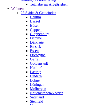
Bildung & Orientierung
Teilhabe am Arbeitsleben
Wohnen
23 Städte & Gemeinden
Bakum
Barßel
Bösel
Cappeln
Cloppenburg
Damme
Dinklage
Emstek
Essen
Friesoythe
Garrel
Goldenstedt
Holdorf
Lastrup
Lindern
Lohne
Löningen
Molbergen
Neuenkirchen-Vörden
Saterland
Steinfeld