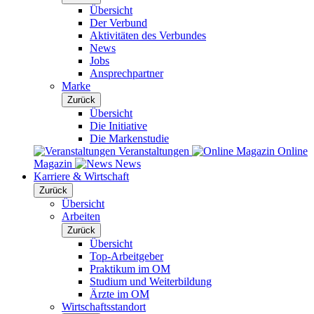
Übersicht
Der Verbund
Aktivitäten des Verbundes
News
Jobs
Ansprechpartner
Marke
Zurück
Übersicht
Die Initiative
Die Markenstudie
Veranstaltungen
Online
Magazin
News
Karriere & Wirtschaft
Zurück
Übersicht
Arbeiten
Zurück
Übersicht
Top-Arbeitgeber
Praktikum im OM
Studium und Weiterbildung
Ärzte im OM
Wirtschaftsstandort