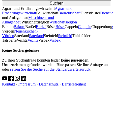
Agrar- und Ernährungswirtschaft
Agrar- und
Ernährungswirtschaft
Bauwirtschaft
Bauwirtschaft
Dienstleister
Dienstle
und Anlagenbau
Maschinen- und
Anlagenbau
Wirtschaftsregion
Wirtschaftsregion
Bakum
Bakum
Barßel
Barßel
Bösel
Bösel
Cappeln
Cappeln
Cloppenburg
Vörden
Neuenkirchen-
Vörden
Saterland
Saterland
Steinfeld
Steinfeld
Thülsfelder
TalsperreVechta
Vechta
Visbek
Visbek
Keine Suchergebnisse
Zu Ihrer Suchanfrage konnten leider
keine passenden
Unternehmen
gefunden werden. Bitte passen Sie Ihre Anfrage an
oder
setzen Sie die Suche auf die Standardwerte zurück
.
Kontakt
·
Impressum
·
Datenschutz
·
Barrierefreiheit