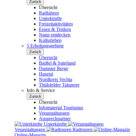
Zurück
Übersicht
Radfahren
Unterkünfte
Freizeitaktivitäten
Essen & Trinken
Natur entdecken
Kulturleben
5 Erholungsgebiete
Zurück
Übersicht
Barßel & Saterland
Dammer Berge
Hasetal
Nordkreis Vechta
Thülsfelder Talsperre
Info & Service
Zurück
Übersicht
Infomaterial Tourismus
Veranstaltungen
Ansprechpartner
Unterkünfte
Veranstaltungen
Radtouren
Online-Magazin