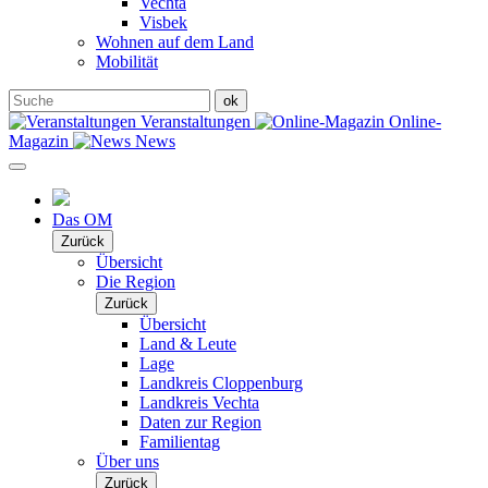
Vechta
Visbek
Wohnen auf dem Land
Mobilität
Veranstaltungen
Online-
Magazin
News
Das OM
Zurück
Übersicht
Die Region
Zurück
Übersicht
Land & Leute
Lage
Landkreis Cloppenburg
Landkreis Vechta
Daten zur Region
Familientag
Über uns
Zurück