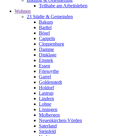
Bildung & Orientierung
Teilhabe am Arbeitsleben
Wohnen
23 Städte & Gemeinden
Bakum
Barßel
Bösel
Cappeln
Cloppenburg
Damme
Dinklage
Emstek
Essen
Friesoythe
Garrel
Goldenstedt
Holdorf
Lastrup
Lindern
Lohne
Löningen
Molbergen
Neuenkirchen-Vörden
Saterland
Steinfeld