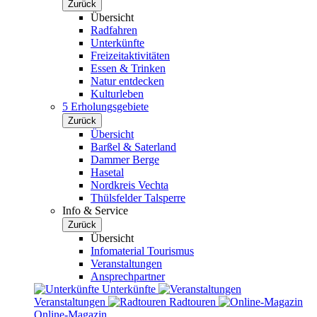
Zurück
Übersicht
Radfahren
Unterkünfte
Freizeitaktivitäten
Essen & Trinken
Natur entdecken
Kulturleben
5 Erholungsgebiete
Zurück
Übersicht
Barßel & Saterland
Dammer Berge
Hasetal
Nordkreis Vechta
Thülsfelder Talsperre
Info & Service
Zurück
Übersicht
Infomaterial Tourismus
Veranstaltungen
Ansprechpartner
Unterkünfte
Veranstaltungen
Radtouren
Online-Magazin