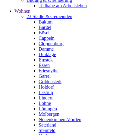
Bildung & Orientierung
Teilhabe am Arbeitsleben
Wohnen
23 Städte & Gemeinden
Bakum
Barßel
Bösel
Cappeln
Cloppenburg
Damme
Dinklage
Emstek
Essen
Friesoythe
Garrel
Goldenstedt
Holdorf
Lastrup
Lindern
Lohne
Löningen
Molbergen
Neuenkirchen-Vörden
Saterland
Steinfeld