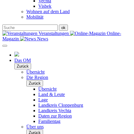
Vechta
Visbek
Wohnen auf dem Land
Mobilität
Veranstaltungen
Online-
Magazin
News
Das OM
Zurück
Übersicht
Die Region
Zurück
Übersicht
Land & Leute
Lage
Landkreis Cloppenburg
Landkreis Vechta
Daten zur Region
Familientag
Über uns
Zurück