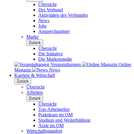
Übersicht
Der Verbund
Aktivitäten des Verbundes
News
Jobs
Ansprechpartner
Marke
Zurück
Übersicht
Die Initiative
Die Markenstudie
Veranstaltungen
Online
Magazin
News
Karriere & Wirtschaft
Zurück
Übersicht
Arbeiten
Zurück
Übersicht
Top-Arbeitgeber
Praktikum im OM
Studium und Weiterbildung
Ärzte im OM
Wirtschaftsstandort