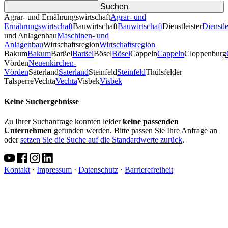
Agrar- und Ernährungswirtschaft
Agrar- und
Ernährungswirtschaft
Bauwirtschaft
Bauwirtschaft
Dienstleister
Dienstle
und Anlagenbau
Maschinen- und
Anlagenbau
Wirtschaftsregion
Wirtschaftsregion
Bakum
Bakum
Barßel
Barßel
Bösel
Bösel
Cappeln
Cappeln
Cloppenburg
Vörden
Neuenkirchen-
Vörden
Saterland
Saterland
Steinfeld
Steinfeld
Thülsfelder
TalsperreVechta
Vechta
Visbek
Visbek
Keine Suchergebnisse
Zu Ihrer Suchanfrage konnten leider
keine passenden
Unternehmen
gefunden werden. Bitte passen Sie Ihre Anfrage an
oder
setzen Sie die Suche auf die Standardwerte zurück
.
Kontakt
·
Impressum
·
Datenschutz
·
Barrierefreiheit