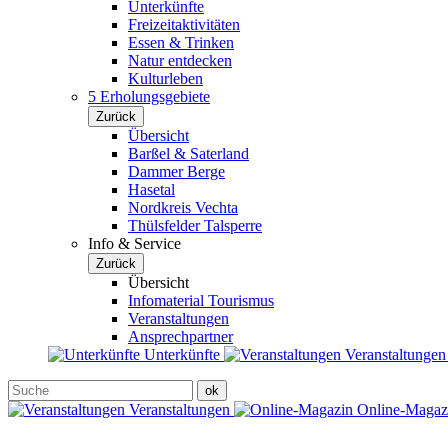
Unterkünfte
Freizeitaktivitäten
Essen & Trinken
Natur entdecken
Kulturleben
5 Erholungsgebiete
Zurück
Übersicht
Barßel & Saterland
Dammer Berge
Hasetal
Nordkreis Vechta
Thülsfelder Talsperre
Info & Service
Zurück
Übersicht
Infomaterial Tourismus
Veranstaltungen
Ansprechpartner
Unterkünfte
Veranstaltunge
Veranstaltungen
Online-Maga