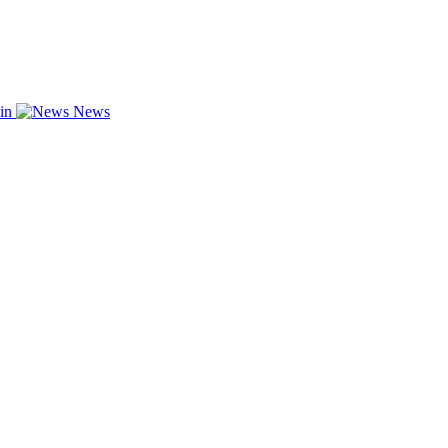
zin
News