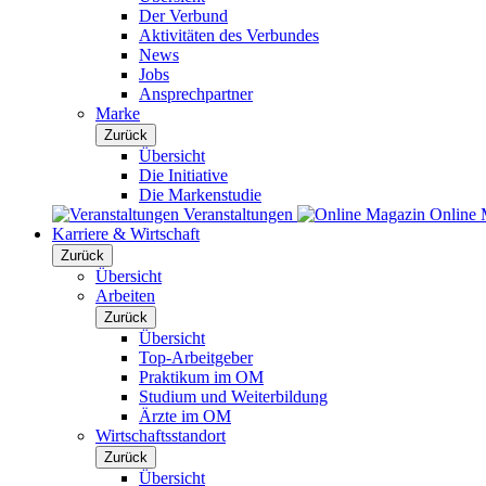
Der Verbund
Aktivitäten des Verbundes
News
Jobs
Ansprechpartner
Marke
Zurück
Übersicht
Die Initiative
Die Markenstudie
Veranstaltungen
Online 
Karriere & Wirtschaft
Zurück
Übersicht
Arbeiten
Zurück
Übersicht
Top-Arbeitgeber
Praktikum im OM
Studium und Weiterbildung
Ärzte im OM
Wirtschaftsstandort
Zurück
Übersicht