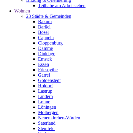
Bildung & Orientierung
Teilhabe am Arbeitsleben
Wohnen
23 Städte & Gemeinden
Bakum
Barßel
Bösel
Cappeln
Cloppenburg
Damme
Dinklage
Emstek
Essen
Friesoythe
Garrel
Goldenstedt
Holdorf
Lastrup
Lindern
Lohne
Löningen
Molbergen
Neuenkirchen-Vörden
Saterland
Steinfeld