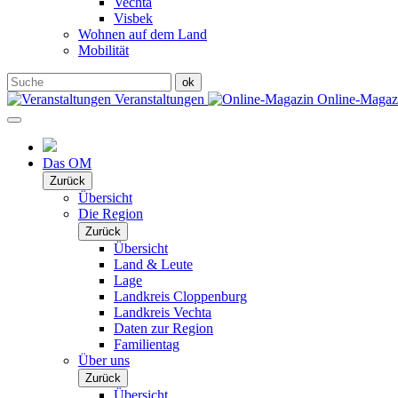
Vechta
Visbek
Wohnen auf dem Land
Mobilität
Veranstaltungen
Online-Maga
Das OM
Zurück
Übersicht
Die Region
Zurück
Übersicht
Land & Leute
Lage
Landkreis Cloppenburg
Landkreis Vechta
Daten zur Region
Familientag
Über uns
Zurück
Übersicht