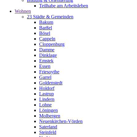
Bildung & Orientierung
Teilhabe am Arbeitsleben
Wohnen
23 Städte & Gemeinden
Bakum
Barßel
Bösel
Cappeln
Cloppenburg
Damme
Dinklage
Emstek
Essen
Friesoythe
Garrel
Goldenstedt
Holdorf
Lastrup
Lindern
Lohne
Löningen
Molbergen
Neuenkirchen-Vörden
Saterland
Steinfeld