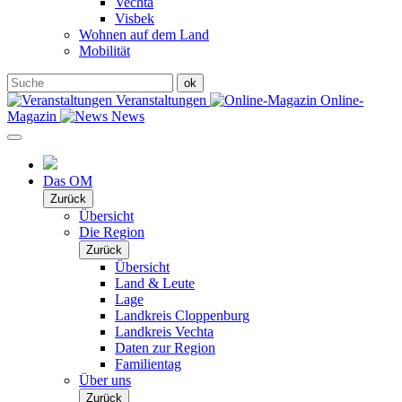
Vechta
Visbek
Wohnen auf dem Land
Mobilität
Veranstaltungen
Online-
Magazin
News
Das OM
Zurück
Übersicht
Die Region
Zurück
Übersicht
Land & Leute
Lage
Landkreis Cloppenburg
Landkreis Vechta
Daten zur Region
Familientag
Über uns
Zurück