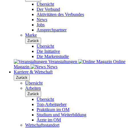
Übersicht
Der Verbund
Aktivitäten des Verbundes
News
Jobs
Ansprechpartner
Marke
Zurück
Übersicht
Die Initiative
Die Markenstudie
Veranstaltungen
Online
Magazin
News
Karriere & Wirtschaft
Zurück
Übersicht
Arbeiten
Zurück
Übersicht
Top-Arbeitgeber
Praktikum im OM
Studium und Weiterbildung
Ärzte im OM
Wirtschaftsstandort