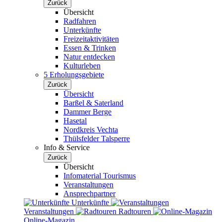
Zurück
Übersicht
Radfahren
Unterkünfte
Freizeitaktivitäten
Essen & Trinken
Natur entdecken
Kulturleben
5 Erholungsgebiete
Zurück
Übersicht
Barßel & Saterland
Dammer Berge
Hasetal
Nordkreis Vechta
Thülsfelder Talsperre
Info & Service
Zurück
Übersicht
Infomaterial Tourismus
Veranstaltungen
Ansprechpartner
Unterkünfte
Veranstaltungen
Radtouren
Online-Magazin