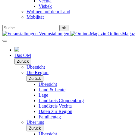
Vechta
Visbek
Wohnen auf dem Land
Mobilität
Veranstaltungen
Online-Maga
Das OM
Zurück
Übersicht
Die Region
Zurück
Übersicht
Land & Leute
Lage
Landkreis Cloppenburg
Landkreis Vechta
Daten zur Region
Familientag
Über uns
Zurück
Übersicht