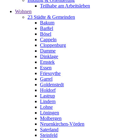
Bildung & Orientierung
Teilhabe am Arbeitsleben
Wohnen
23 Städte & Gemeinden
Bakum
Barßel
Bösel
Cappeln
Cloppenburg
Damme
Dinklage
Emstek
Essen
Friesoythe
Garrel
Goldenstedt
Holdorf
Lastrup
Lindern
Lohne
Löningen
Molbergen
Neuenkirchen-Vörden
Saterland
Steinfeld