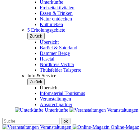
Unterkünfte
Freizeitaktivitäten
Essen & Trinken
Natur entdecken
Kulturleben
5 Erholungsgebiete
Zurück
Übersicht
Barßel & Saterland
Dammer Berge
Hasetal
Nordkreis Vechta
Thülsfelder Talsperre
Info & Service
Zurück
Übersicht
Infomaterial Tourismus
Veranstaltungen
Ansprechpartner
Unterkünfte
Veranstaltunge
Veranstaltungen
Online-Maga