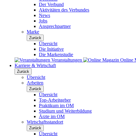
Der Verbund
Aktivitäten des Verbundes
News
Jobs
Ansprechpartner
Marke
Zurück
Übersicht
Die Initiative
Die Markenstudie
Veranstaltungen
Online 
Karriere & Wirtschaft
Zurück
Übersicht
Arbeiten
Zurück
Übersicht
Top-Arbeitgeber
Praktikum im OM
Studium und Weiterbildung
Ärzte im OM
Wirtschaftsstandort
Zurück
Übersicht