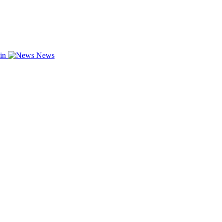
zin
News