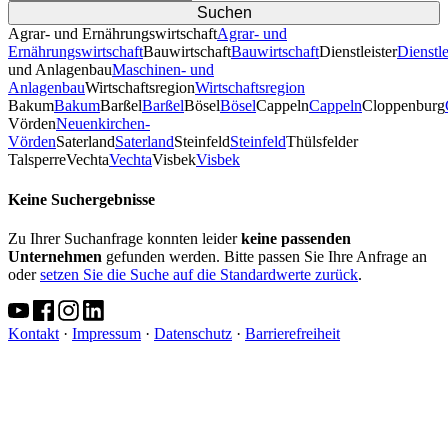
Agrar- und Ernährungswirtschaft
Agrar- und
Ernährungswirtschaft
Bauwirtschaft
Bauwirtschaft
Dienstleister
Dienstle
und Anlagenbau
Maschinen- und
Anlagenbau
Wirtschaftsregion
Wirtschaftsregion
Bakum
Bakum
Barßel
Barßel
Bösel
Bösel
Cappeln
Cappeln
Cloppenburg
Vörden
Neuenkirchen-
Vörden
Saterland
Saterland
Steinfeld
Steinfeld
Thülsfelder
TalsperreVechta
Vechta
Visbek
Visbek
Keine Suchergebnisse
Zu Ihrer Suchanfrage konnten leider
keine passenden
Unternehmen
gefunden werden. Bitte passen Sie Ihre Anfrage an
oder
setzen Sie die Suche auf die Standardwerte zurück
.
Kontakt
·
Impressum
·
Datenschutz
·
Barrierefreiheit