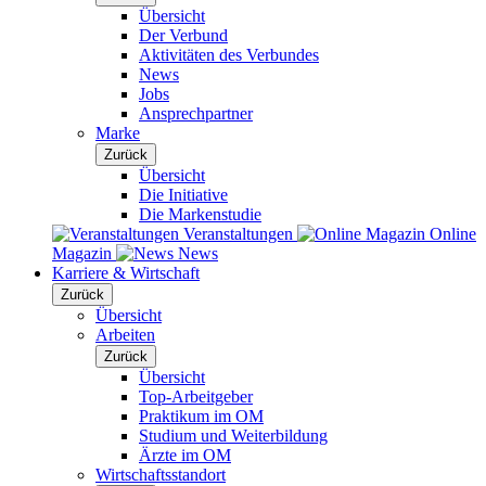
Übersicht
Der Verbund
Aktivitäten des Verbundes
News
Jobs
Ansprechpartner
Marke
Zurück
Übersicht
Die Initiative
Die Markenstudie
Veranstaltungen
Online
Magazin
News
Karriere & Wirtschaft
Zurück
Übersicht
Arbeiten
Zurück
Übersicht
Top-Arbeitgeber
Praktikum im OM
Studium und Weiterbildung
Ärzte im OM
Wirtschaftsstandort