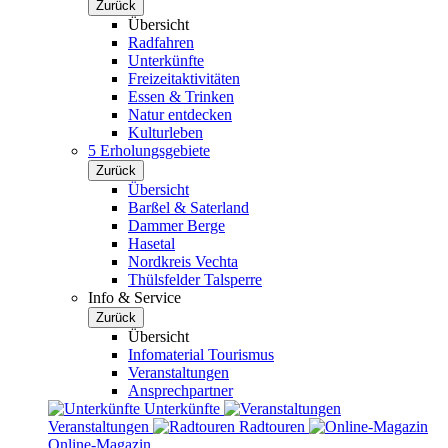
Zurück
Übersicht
Radfahren
Unterkünfte
Freizeitaktivitäten
Essen & Trinken
Natur entdecken
Kulturleben
5 Erholungsgebiete
Zurück
Übersicht
Barßel & Saterland
Dammer Berge
Hasetal
Nordkreis Vechta
Thülsfelder Talsperre
Info & Service
Zurück
Übersicht
Infomaterial Tourismus
Veranstaltungen
Ansprechpartner
Unterkünfte
Veranstaltungen
Radtouren
Online-Magazin