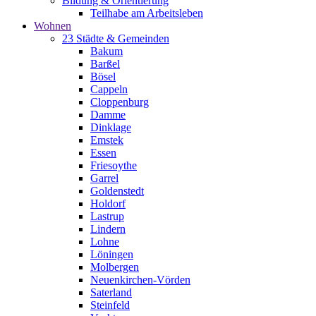
Bildung & Orientierung
Teilhabe am Arbeitsleben
Wohnen
23 Städte & Gemeinden
Bakum
Barßel
Bösel
Cappeln
Cloppenburg
Damme
Dinklage
Emstek
Essen
Friesoythe
Garrel
Goldenstedt
Holdorf
Lastrup
Lindern
Lohne
Löningen
Molbergen
Neuenkirchen-Vörden
Saterland
Steinfeld