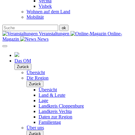
Vechta
Visbek
Wohnen auf dem Land
Mobilität
Veranstaltungen
Online-
Magazin
News
Das OM
Zurück
Übersicht
Die Region
Zurück
Übersicht
Land & Leute
Lage
Landkreis Cloppenburg
Landkreis Vechta
Daten zur Region
Familientag
Über uns
Zurück