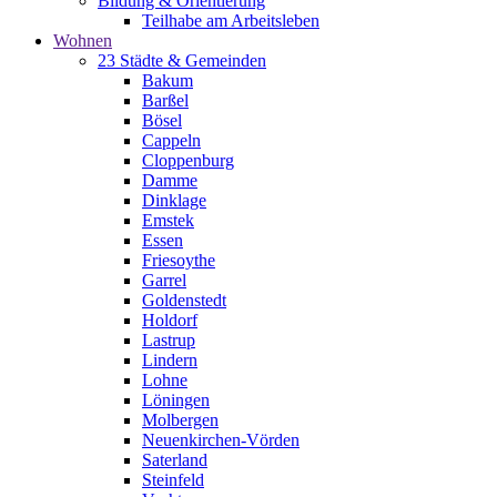
Bildung & Orientierung
Teilhabe am Arbeitsleben
Wohnen
23 Städte & Gemeinden
Bakum
Barßel
Bösel
Cappeln
Cloppenburg
Damme
Dinklage
Emstek
Essen
Friesoythe
Garrel
Goldenstedt
Holdorf
Lastrup
Lindern
Lohne
Löningen
Molbergen
Neuenkirchen-Vörden
Saterland
Steinfeld