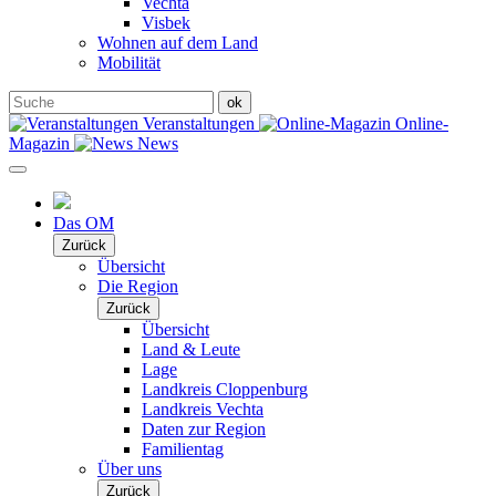
Vechta
Visbek
Wohnen auf dem Land
Mobilität
Veranstaltungen
Online-
Magazin
News
Das OM
Zurück
Übersicht
Die Region
Zurück
Übersicht
Land & Leute
Lage
Landkreis Cloppenburg
Landkreis Vechta
Daten zur Region
Familientag
Über uns
Zurück