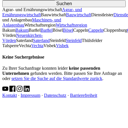
Agrar- und Ernährungswirtschaft
Agrar- und
Ernährungswirtschaft
Bauwirtschaft
Bauwirtschaft
Dienstleister
Dienstle
und Anlagenbau
Maschinen- und
Anlagenbau
Wirtschaftsregion
Wirtschaftsregion
Bakum
Bakum
Barßel
Barßel
Bösel
Bösel
Cappeln
Cappeln
Cloppenburg
Vörden
Neuenkirchen-
Vörden
Saterland
Saterland
Steinfeld
Steinfeld
Thülsfelder
TalsperreVechta
Vechta
Visbek
Visbek
Keine Suchergebnisse
Zu Ihrer Suchanfrage konnten leider
keine passenden
Unternehmen
gefunden werden. Bitte passen Sie Ihre Anfrage an
oder
setzen Sie die Suche auf die Standardwerte zurück
.
Kontakt
·
Impressum
·
Datenschutz
·
Barrierefreiheit