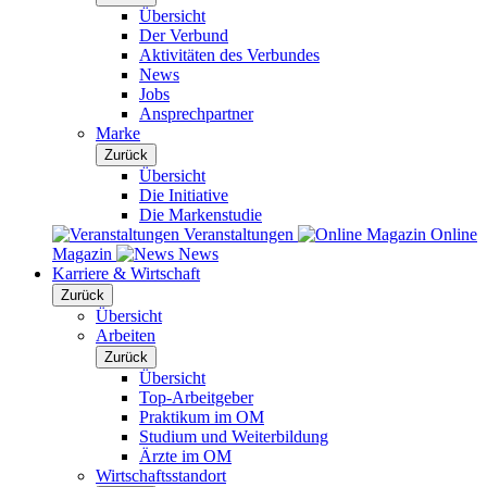
Übersicht
Der Verbund
Aktivitäten des Verbundes
News
Jobs
Ansprechpartner
Marke
Zurück
Übersicht
Die Initiative
Die Markenstudie
Veranstaltungen
Online
Magazin
News
Karriere & Wirtschaft
Zurück
Übersicht
Arbeiten
Zurück
Übersicht
Top-Arbeitgeber
Praktikum im OM
Studium und Weiterbildung
Ärzte im OM
Wirtschaftsstandort