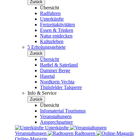
Zurück
Übersicht
Radfahren
Unterkünfte
Freizeitaktivitäten
Essen & Trinken
Natur entdecken
Kulturleben
5 Erholungsgebiete
Zurück
Übersicht
Barßel & Saterland
Dammer Berge
Hasetal
Nordkreis Vechta
Thülsfelder Talsperre
Info & Service
Zurück
Übersicht
Infomaterial Tourismus
Veranstaltungen
Ansprechpartner
Unterkünfte
Veranstaltungen
Radtouren
Online-Magazin