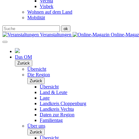
Vechta
Visbek
Wohnen auf dem Land
Mobilität
Veranstaltungen
Online-Maga
Das OM
Zurück
Übersicht
Die Region
Zurück
Übersicht
Land & Leute
Lage
Landkreis Cloppenburg
Landkreis Vechta
Daten zur Region
Familientag
Über uns
Zurück
Übersicht