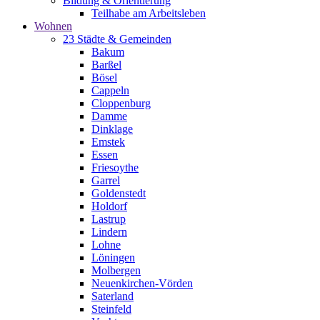
Bildung & Orientierung
Teilhabe am Arbeitsleben
Wohnen
23 Städte & Gemeinden
Bakum
Barßel
Bösel
Cappeln
Cloppenburg
Damme
Dinklage
Emstek
Essen
Friesoythe
Garrel
Goldenstedt
Holdorf
Lastrup
Lindern
Lohne
Löningen
Molbergen
Neuenkirchen-Vörden
Saterland
Steinfeld