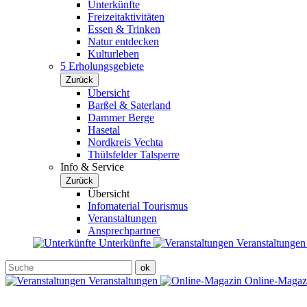
Unterkünfte
Freizeitaktivitäten
Essen & Trinken
Natur entdecken
Kulturleben
5 Erholungsgebiete
Zurück
Übersicht
Barßel & Saterland
Dammer Berge
Hasetal
Nordkreis Vechta
Thülsfelder Talsperre
Info & Service
Zurück
Übersicht
Infomaterial Tourismus
Veranstaltungen
Ansprechpartner
Unterkünfte
Veranstaltunge
Veranstaltungen
Online-Maga