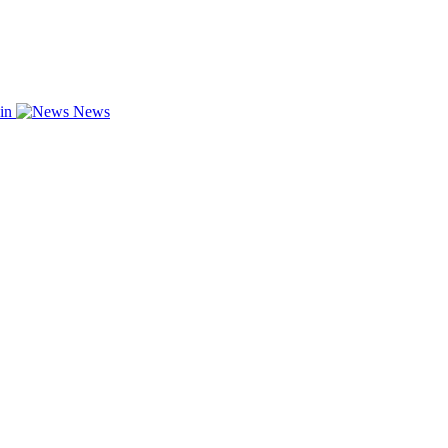
zin
News