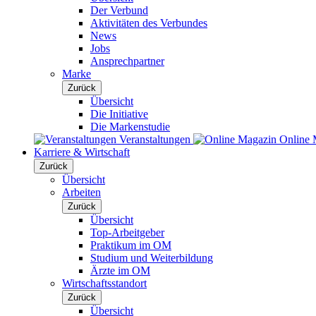
Der Verbund
Aktivitäten des Verbundes
News
Jobs
Ansprechpartner
Marke
Zurück
Übersicht
Die Initiative
Die Markenstudie
Veranstaltungen
Online 
Karriere & Wirtschaft
Zurück
Übersicht
Arbeiten
Zurück
Übersicht
Top-Arbeitgeber
Praktikum im OM
Studium und Weiterbildung
Ärzte im OM
Wirtschaftsstandort
Zurück
Übersicht