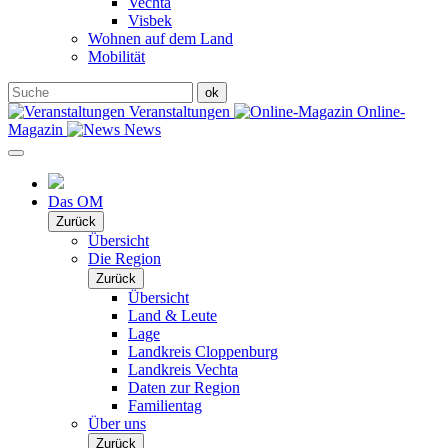
Vechta
Visbek
Wohnen auf dem Land
Mobilität
Veranstaltungen
Online-
Magazin
News
Das OM
Zurück
Übersicht
Die Region
Zurück
Übersicht
Land & Leute
Lage
Landkreis Cloppenburg
Landkreis Vechta
Daten zur Region
Familientag
Über uns
Zurück