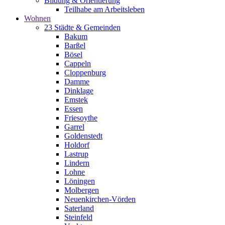
Bildung & Orientierung
Teilhabe am Arbeitsleben
Wohnen
23 Städte & Gemeinden
Bakum
Barßel
Bösel
Cappeln
Cloppenburg
Damme
Dinklage
Emstek
Essen
Friesoythe
Garrel
Goldenstedt
Holdorf
Lastrup
Lindern
Lohne
Löningen
Molbergen
Neuenkirchen-Vörden
Saterland
Steinfeld