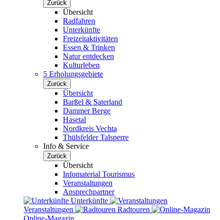
Zurück
Übersicht
Radfahren
Unterkünfte
Freizeitaktivitäten
Essen & Trinken
Natur entdecken
Kulturleben
5 Erholungsgebiete
Zurück
Übersicht
Barßel & Saterland
Dammer Berge
Hasetal
Nordkreis Vechta
Thülsfelder Talsperre
Info & Service
Zurück
Übersicht
Infomaterial Tourismus
Veranstaltungen
Ansprechpartner
Unterkünfte
Veranstaltungen
Radtouren
Online-Magazin