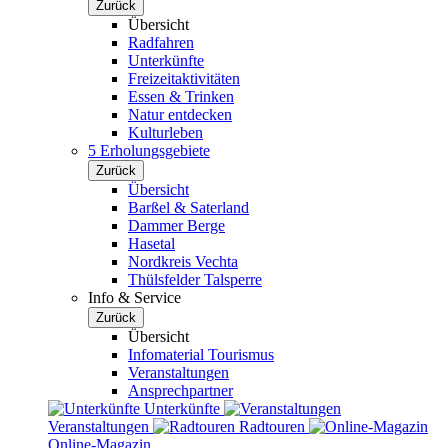
Zurück
Übersicht
Radfahren
Unterkünfte
Freizeitaktivitäten
Essen & Trinken
Natur entdecken
Kulturleben
5 Erholungsgebiete
Zurück
Übersicht
Barßel & Saterland
Dammer Berge
Hasetal
Nordkreis Vechta
Thülsfelder Talsperre
Info & Service
Zurück
Übersicht
Infomaterial Tourismus
Veranstaltungen
Ansprechpartner
Unterkünfte
Veranstaltungen
Radtouren
Online-Magazin