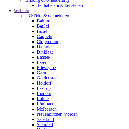
Bildung & Orientierung
Teilhabe am Arbeitsleben
Wohnen
23 Städte & Gemeinden
Bakum
Barßel
Bösel
Cappeln
Cloppenburg
Damme
Dinklage
Emstek
Essen
Friesoythe
Garrel
Goldenstedt
Holdorf
Lastrup
Lindern
Lohne
Löningen
Molbergen
Neuenkirchen-Vörden
Saterland
Steinfeld