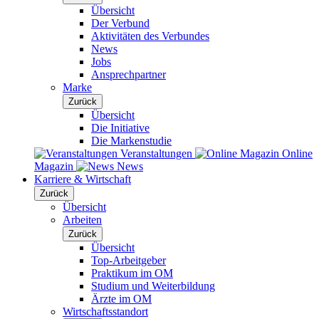
Übersicht
Der Verbund
Aktivitäten des Verbundes
News
Jobs
Ansprechpartner
Marke
Zurück
Übersicht
Die Initiative
Die Markenstudie
Veranstaltungen
Online
Magazin
News
Karriere & Wirtschaft
Zurück
Übersicht
Arbeiten
Zurück
Übersicht
Top-Arbeitgeber
Praktikum im OM
Studium und Weiterbildung
Ärzte im OM
Wirtschaftsstandort