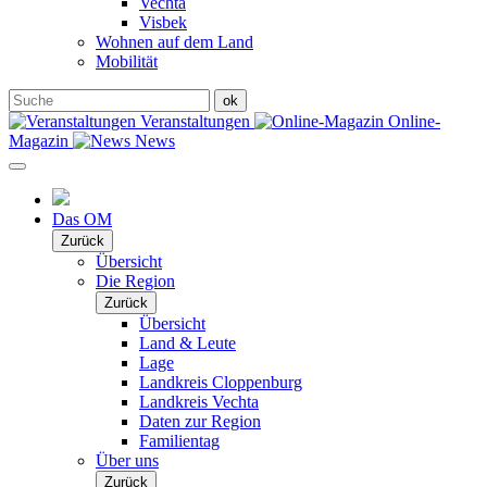
Vechta
Visbek
Wohnen auf dem Land
Mobilität
Veranstaltungen
Online-
Magazin
News
Das OM
Zurück
Übersicht
Die Region
Zurück
Übersicht
Land & Leute
Lage
Landkreis Cloppenburg
Landkreis Vechta
Daten zur Region
Familientag
Über uns
Zurück