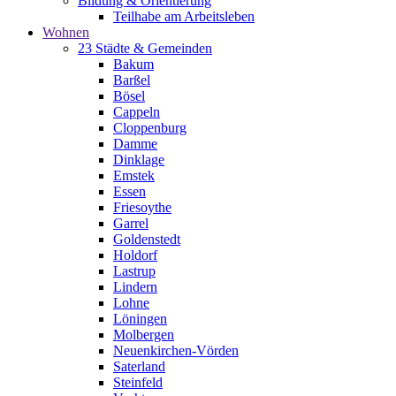
Bildung & Orientierung
Teilhabe am Arbeitsleben
Wohnen
23 Städte & Gemeinden
Bakum
Barßel
Bösel
Cappeln
Cloppenburg
Damme
Dinklage
Emstek
Essen
Friesoythe
Garrel
Goldenstedt
Holdorf
Lastrup
Lindern
Lohne
Löningen
Molbergen
Neuenkirchen-Vörden
Saterland
Steinfeld