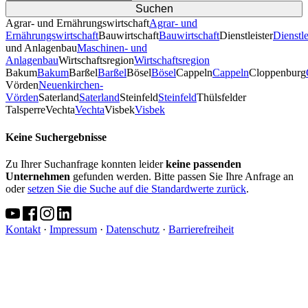
Agrar- und Ernährungswirtschaft
Agrar- und
Ernährungswirtschaft
Bauwirtschaft
Bauwirtschaft
Dienstleister
Dienstle
und Anlagenbau
Maschinen- und
Anlagenbau
Wirtschaftsregion
Wirtschaftsregion
Bakum
Bakum
Barßel
Barßel
Bösel
Bösel
Cappeln
Cappeln
Cloppenburg
Vörden
Neuenkirchen-
Vörden
Saterland
Saterland
Steinfeld
Steinfeld
Thülsfelder
TalsperreVechta
Vechta
Visbek
Visbek
Keine Suchergebnisse
Zu Ihrer Suchanfrage konnten leider
keine passenden
Unternehmen
gefunden werden. Bitte passen Sie Ihre Anfrage an
oder
setzen Sie die Suche auf die Standardwerte zurück
.
Kontakt
·
Impressum
·
Datenschutz
·
Barrierefreiheit