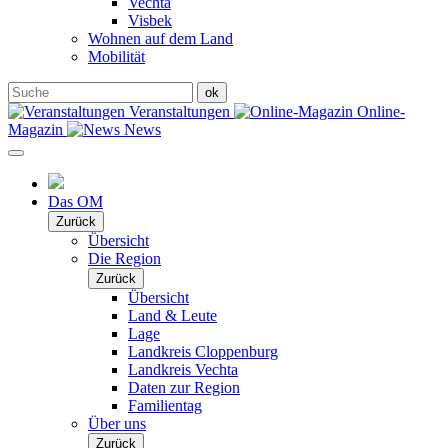
Vechta
Visbek
Wohnen auf dem Land
Mobilität
Veranstaltungen
Online-
Magazin
News
Das OM
Zurück
Übersicht
Die Region
Zurück
Übersicht
Land & Leute
Lage
Landkreis Cloppenburg
Landkreis Vechta
Daten zur Region
Familientag
Über uns
Zurück