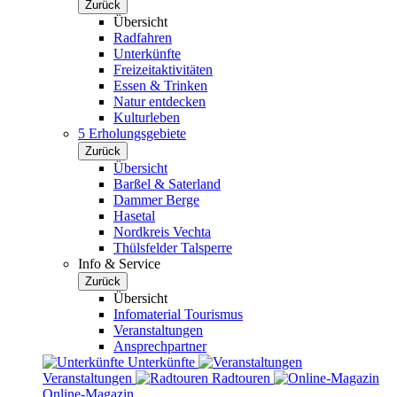
Zurück
Übersicht
Radfahren
Unterkünfte
Freizeitaktivitäten
Essen & Trinken
Natur entdecken
Kulturleben
5 Erholungsgebiete
Zurück
Übersicht
Barßel & Saterland
Dammer Berge
Hasetal
Nordkreis Vechta
Thülsfelder Talsperre
Info & Service
Zurück
Übersicht
Infomaterial Tourismus
Veranstaltungen
Ansprechpartner
Unterkünfte
Veranstaltungen
Radtouren
Online-Magazin