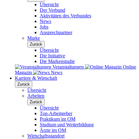
Übersicht
Der Verbund
Aktivitäten des Verbundes
News
Jobs
Ansprechpartner
Marke
Zurück
Übersicht
Die Initiative
Die Markenstudie
Veranstaltungen
Online
Magazin
News
Karriere & Wirtschaft
Zurück
Übersicht
Arbeiten
Zurück
Übersicht
Top-Arbeitgeber
Praktikum im OM
Studium und Weiterbildung
Ärzte im OM
Wirtschaftsstandort