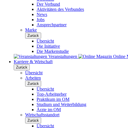
Der Verbund
Aktivitäten des Verbundes
News
Jobs
Ansprechpartner
Marke
Zurück
Übersicht
Die Initiative
Die Markenstudie
Veranstaltungen
Online 
Karriere & Wirtschaft
Zurück
Übersicht
Arbeiten
Zurück
Übersicht
Top-Arbeitgeber
Praktikum im OM
Studium und Weiterbildung
Ärzte im OM
Wirtschaftsstandort
Zurück
Übersicht