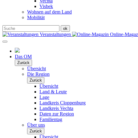
Vechta
Visbek
Wohnen auf dem Land
Mobilität
Veranstaltungen
Online-Maga
Das OM
Zurück
Übersicht
Die Region
Zurück
Übersicht
Land & Leute
Lage
Landkreis Cloppenburg
Landkreis Vechta
Daten zur Region
Familientag
Über uns
Zurück
Übersicht