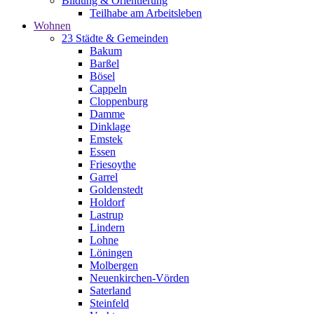
Bildung & Orientierung
Teilhabe am Arbeitsleben
Wohnen
23 Städte & Gemeinden
Bakum
Barßel
Bösel
Cappeln
Cloppenburg
Damme
Dinklage
Emstek
Essen
Friesoythe
Garrel
Goldenstedt
Holdorf
Lastrup
Lindern
Lohne
Löningen
Molbergen
Neuenkirchen-Vörden
Saterland
Steinfeld