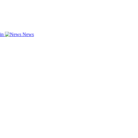
zin
News