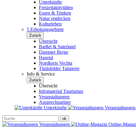
Unterkünfte
Freizeitaktivitäten
Essen & Trinken
Natur entdecken
Kulturleben
5 Erholungsgebiete
Zurück
Übersicht
Barßel & Saterland
Dammer Berge
Hasetal
Nordkreis Vechta
Thülsfelder Talsperre
Info & Service
Zurück
Übersicht
Infomaterial Tourismus
Veranstaltungen
Ansprechpartner
Unterkünfte
Veranstaltunge
Veranstaltungen
Online-Maga