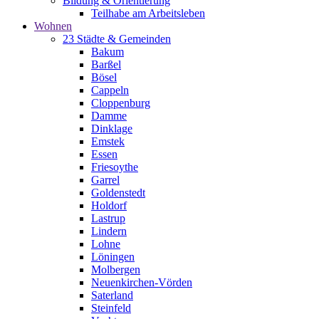
Bildung & Orientierung
Teilhabe am Arbeitsleben
Wohnen
23 Städte & Gemeinden
Bakum
Barßel
Bösel
Cappeln
Cloppenburg
Damme
Dinklage
Emstek
Essen
Friesoythe
Garrel
Goldenstedt
Holdorf
Lastrup
Lindern
Lohne
Löningen
Molbergen
Neuenkirchen-Vörden
Saterland
Steinfeld