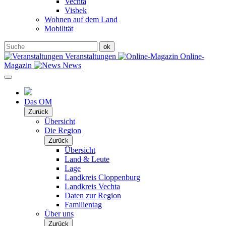
Vechta
Visbek
Wohnen auf dem Land
Mobilität
Veranstaltungen
Online-
Magazin
News
Das OM
Zurück
Übersicht
Die Region
Zurück
Übersicht
Land & Leute
Lage
Landkreis Cloppenburg
Landkreis Vechta
Daten zur Region
Familientag
Über uns
Zurück