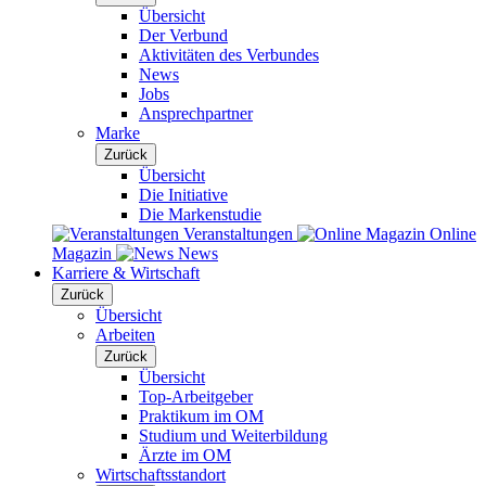
Übersicht
Der Verbund
Aktivitäten des Verbundes
News
Jobs
Ansprechpartner
Marke
Zurück
Übersicht
Die Initiative
Die Markenstudie
Veranstaltungen
Online
Magazin
News
Karriere & Wirtschaft
Zurück
Übersicht
Arbeiten
Zurück
Übersicht
Top-Arbeitgeber
Praktikum im OM
Studium und Weiterbildung
Ärzte im OM
Wirtschaftsstandort