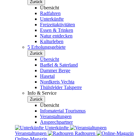
Zurück
Übersicht
Radfahren
Unterkünfte
Freizeitaktivitäten
Essen & Trinken
Natur entdecken
Kulturleben
5 Erholungsgebiete
Zurück
Übersicht
Barßel & Saterland
Dammer Berge
Hasetal
Nordkreis Vechta
Thülsfelder Talsperre
Info & Service
Zurück
Übersicht
Infomaterial Tourismus
Veranstaltungen
Ansprechpartner
Unterkünfte
Veranstaltungen
Radtouren
Online-Magazin