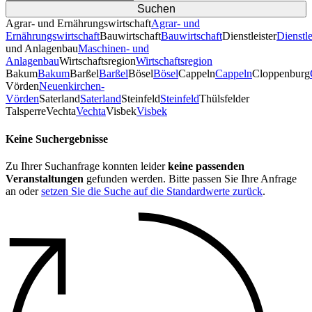
Agrar- und Ernährungswirtschaft
Agrar- und
Ernährungswirtschaft
Bauwirtschaft
Bauwirtschaft
Dienstleister
Dienstle
und Anlagenbau
Maschinen- und
Anlagenbau
Wirtschaftsregion
Wirtschaftsregion
Bakum
Bakum
Barßel
Barßel
Bösel
Bösel
Cappeln
Cappeln
Cloppenburg
Vörden
Neuenkirchen-
Vörden
Saterland
Saterland
Steinfeld
Steinfeld
Thülsfelder
TalsperreVechta
Vechta
Visbek
Visbek
Keine Suchergebnisse
Zu Ihrer Suchanfrage konnten leider
keine passenden
Veranstaltungen
gefunden werden. Bitte passen Sie Ihre Anfrage
an oder
setzen Sie die Suche auf die Standardwerte zurück
.