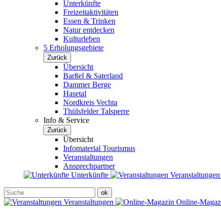
Unterkünfte
Freizeitaktivitäten
Essen & Trinken
Natur entdecken
Kulturleben
5 Erholungsgebiete
Zurück
Übersicht
Barßel & Saterland
Dammer Berge
Hasetal
Nordkreis Vechta
Thülsfelder Talsperre
Info & Service
Zurück
Übersicht
Infomaterial Tourismus
Veranstaltungen
Ansprechpartner
Unterkünfte
Veranstaltunge
Veranstaltungen
Online-Maga