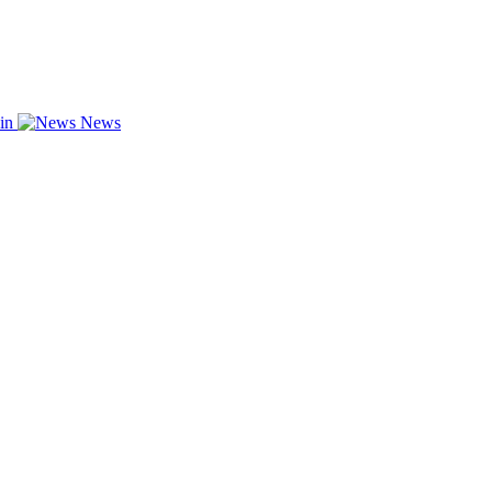
zin
News