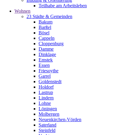
Bildung & Orientierung
Teilhabe am Arbeitsleben
Wohnen
23 Städte & Gemeinden
Bakum
Barßel
Bösel
Cappeln
Cloppenburg
Damme
Dinklage
Emstek
Essen
Friesoythe
Garrel
Goldenstedt
Holdorf
Lastrup
Lindern
Lohne
Löningen
Molbergen
Neuenkirchen-Vörden
Saterland
Steinfeld