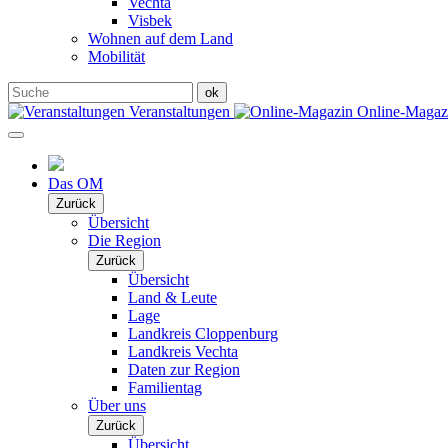
Vechta
Visbek
Wohnen auf dem Land
Mobilität
Veranstaltungen
Online-Maga
Das OM
Zurück
Übersicht
Die Region
Zurück
Übersicht
Land & Leute
Lage
Landkreis Cloppenburg
Landkreis Vechta
Daten zur Region
Familientag
Über uns
Zurück
Übersicht