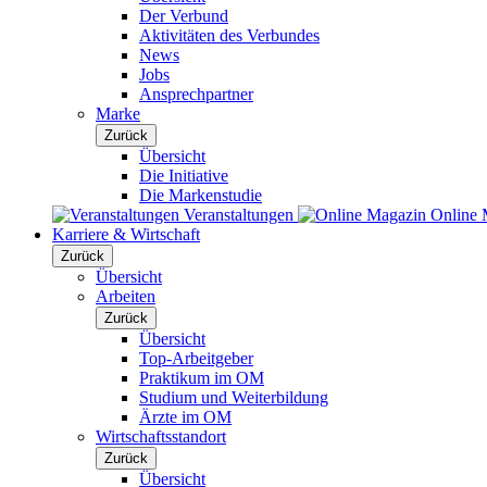
Der Verbund
Aktivitäten des Verbundes
News
Jobs
Ansprechpartner
Marke
Zurück
Übersicht
Die Initiative
Die Markenstudie
Veranstaltungen
Online 
Karriere & Wirtschaft
Zurück
Übersicht
Arbeiten
Zurück
Übersicht
Top-Arbeitgeber
Praktikum im OM
Studium und Weiterbildung
Ärzte im OM
Wirtschaftsstandort
Zurück
Übersicht