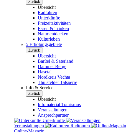
Zurück
Übersicht
Radfahren
Unterkünfte
Freizeitaktivitäten
Essen & Trinken
Natur entdecken
Kulturleben
5 Erholungsgebiete
Zurück
Übersicht
Barßel & Saterland
Dammer Berge
Hasetal
Nordkreis Vechta
Thülsfelder Talsperre
Info & Service
Zurück
Übersicht
Infomaterial Tourismus
Veranstaltungen
Ansprechpartner
Unterkünfte
Veranstaltungen
Radtouren
Online-Magazin