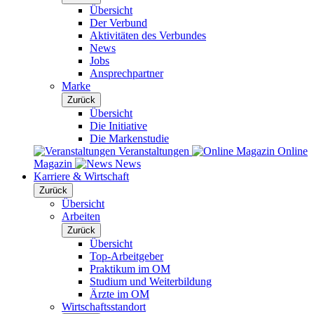
Übersicht
Der Verbund
Aktivitäten des Verbundes
News
Jobs
Ansprechpartner
Marke
Zurück
Übersicht
Die Initiative
Die Markenstudie
Veranstaltungen
Online
Magazin
News
Karriere & Wirtschaft
Zurück
Übersicht
Arbeiten
Zurück
Übersicht
Top-Arbeitgeber
Praktikum im OM
Studium und Weiterbildung
Ärzte im OM
Wirtschaftsstandort