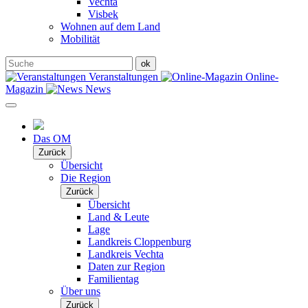
Vechta
Visbek
Wohnen auf dem Land
Mobilität
Veranstaltungen
Online-
Magazin
News
Das OM
Zurück
Übersicht
Die Region
Zurück
Übersicht
Land & Leute
Lage
Landkreis Cloppenburg
Landkreis Vechta
Daten zur Region
Familientag
Über uns
Zurück