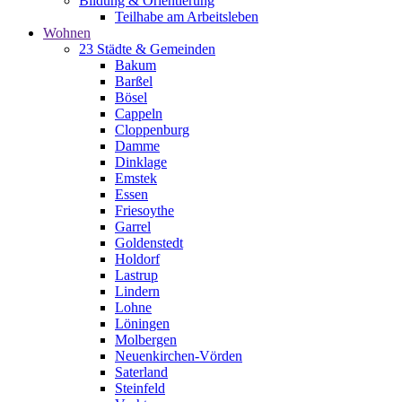
Bildung & Orientierung
Teilhabe am Arbeitsleben
Wohnen
23 Städte & Gemeinden
Bakum
Barßel
Bösel
Cappeln
Cloppenburg
Damme
Dinklage
Emstek
Essen
Friesoythe
Garrel
Goldenstedt
Holdorf
Lastrup
Lindern
Lohne
Löningen
Molbergen
Neuenkirchen-Vörden
Saterland
Steinfeld