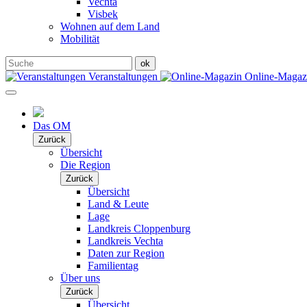
Vechta
Visbek
Wohnen auf dem Land
Mobilität
Veranstaltungen
Online-Maga
Das OM
Zurück
Übersicht
Die Region
Zurück
Übersicht
Land & Leute
Lage
Landkreis Cloppenburg
Landkreis Vechta
Daten zur Region
Familientag
Über uns
Zurück
Übersicht