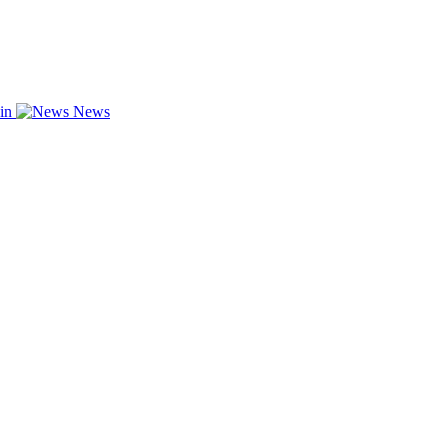
zin
News