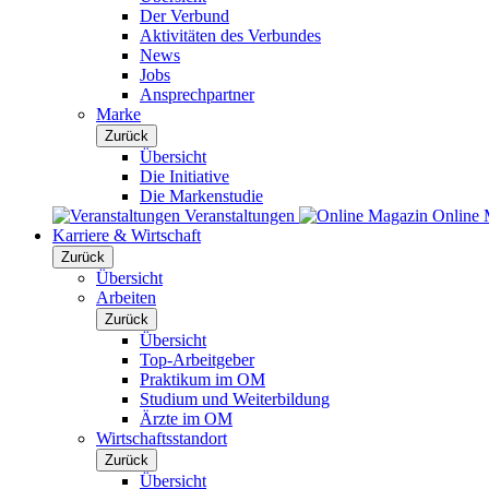
Der Verbund
Aktivitäten des Verbundes
News
Jobs
Ansprechpartner
Marke
Zurück
Übersicht
Die Initiative
Die Markenstudie
Veranstaltungen
Online 
Karriere & Wirtschaft
Zurück
Übersicht
Arbeiten
Zurück
Übersicht
Top-Arbeitgeber
Praktikum im OM
Studium und Weiterbildung
Ärzte im OM
Wirtschaftsstandort
Zurück
Übersicht