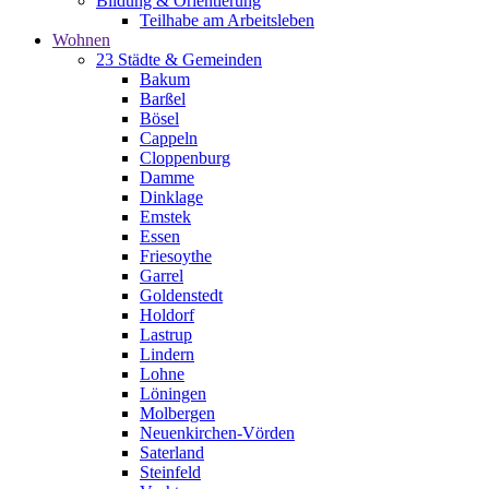
Bildung & Orientierung
Teilhabe am Arbeitsleben
Wohnen
23 Städte & Gemeinden
Bakum
Barßel
Bösel
Cappeln
Cloppenburg
Damme
Dinklage
Emstek
Essen
Friesoythe
Garrel
Goldenstedt
Holdorf
Lastrup
Lindern
Lohne
Löningen
Molbergen
Neuenkirchen-Vörden
Saterland
Steinfeld