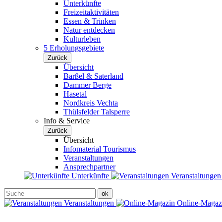
Unterkünfte
Freizeitaktivitäten
Essen & Trinken
Natur entdecken
Kulturleben
5 Erholungsgebiete
Zurück
Übersicht
Barßel & Saterland
Dammer Berge
Hasetal
Nordkreis Vechta
Thülsfelder Talsperre
Info & Service
Zurück
Übersicht
Infomaterial Tourismus
Veranstaltungen
Ansprechpartner
Unterkünfte
Veranstaltunge
Veranstaltungen
Online-Maga