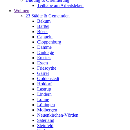
Bildung & Orientierung
Teilhabe am Arbeitsleben
Wohnen
23 Städte & Gemeinden
Bakum
Barßel
Bösel
Cappeln
Cloppenburg
Damme
Dinklage
Emstek
Essen
Friesoythe
Garrel
Goldenstedt
Holdorf
Lastrup
Lindern
Lohne
Löningen
Molbergen
Neuenkirchen-Vörden
Saterland
Steinfeld