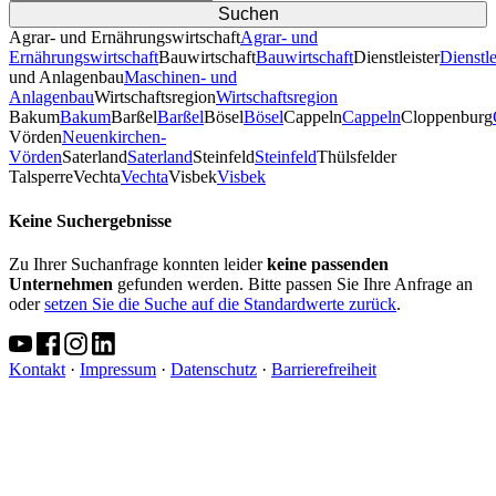
Agrar- und Ernährungswirtschaft
Agrar- und
Ernährungswirtschaft
Bauwirtschaft
Bauwirtschaft
Dienstleister
Dienstle
und Anlagenbau
Maschinen- und
Anlagenbau
Wirtschaftsregion
Wirtschaftsregion
Bakum
Bakum
Barßel
Barßel
Bösel
Bösel
Cappeln
Cappeln
Cloppenburg
Vörden
Neuenkirchen-
Vörden
Saterland
Saterland
Steinfeld
Steinfeld
Thülsfelder
TalsperreVechta
Vechta
Visbek
Visbek
Keine Suchergebnisse
Zu Ihrer Suchanfrage konnten leider
keine passenden
Unternehmen
gefunden werden. Bitte passen Sie Ihre Anfrage an
oder
setzen Sie die Suche auf die Standardwerte zurück
.
Kontakt
·
Impressum
·
Datenschutz
·
Barrierefreiheit