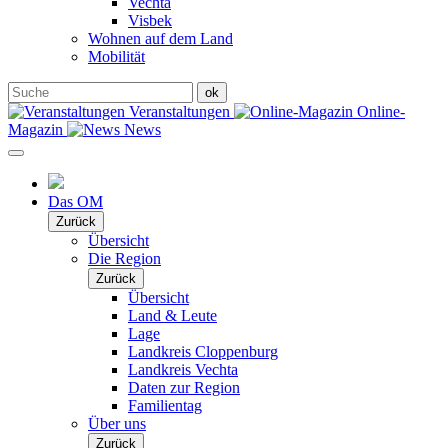
Vechta
Visbek
Wohnen auf dem Land
Mobilität
Veranstaltungen
Online-
Magazin
News
Das OM
Zurück
Übersicht
Die Region
Zurück
Übersicht
Land & Leute
Lage
Landkreis Cloppenburg
Landkreis Vechta
Daten zur Region
Familientag
Über uns
Zurück