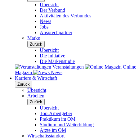
Übersicht
Der Verbund
Aktivitäten des Verbundes
News
Jobs
Ansprechpartner
Marke
Zurück
Übersicht
Die Initiative
Die Markenstudie
Veranstaltungen
Online
Magazin
News
Karriere & Wirtschaft
Zurück
Übersicht
Arbeiten
Zurück
Übersicht
Top-Arbeitgeber
Praktikum im OM
Studium und Weiterbildung
Ärzte im OM
Wirtschaftsstandort