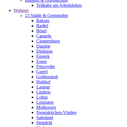
Bildung & Orientierung
Teilhabe am Arbeitsleben
Wohnen
23 Städte & Gemeinden
Bakum
Barßel
Bösel
Cappeln
Cloppenburg
Damme
Dinklage
Emstek
Essen
Friesoythe
Garrel
Goldenstedt
Holdorf
Lastrup
Lindern
Lohne
Löningen
Molbergen
Neuenkirchen-Vörden
Saterland
Steinfeld