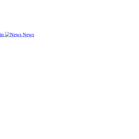
zin
News