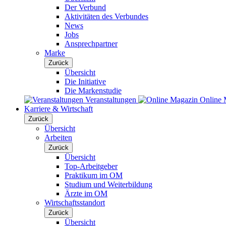
Der Verbund
Aktivitäten des Verbundes
News
Jobs
Ansprechpartner
Marke
Zurück
Übersicht
Die Initiative
Die Markenstudie
Veranstaltungen
Online 
Karriere & Wirtschaft
Zurück
Übersicht
Arbeiten
Zurück
Übersicht
Top-Arbeitgeber
Praktikum im OM
Studium und Weiterbildung
Ärzte im OM
Wirtschaftsstandort
Zurück
Übersicht