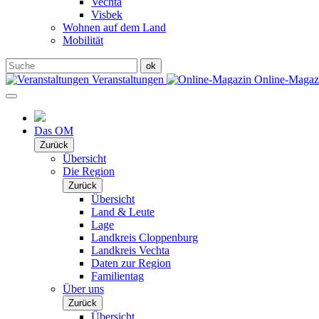
Vechta
Visbek
Wohnen auf dem Land
Mobilität
Veranstaltungen
Online-Maga
Das OM
Zurück
Übersicht
Die Region
Zurück
Übersicht
Land & Leute
Lage
Landkreis Cloppenburg
Landkreis Vechta
Daten zur Region
Familientag
Über uns
Zurück
Übersicht