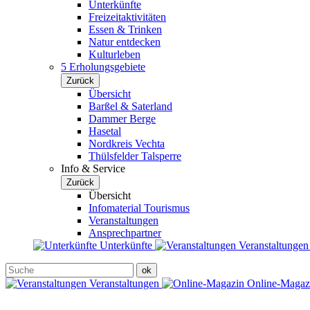
Unterkünfte
Freizeitaktivitäten
Essen & Trinken
Natur entdecken
Kulturleben
5 Erholungsgebiete
Zurück
Übersicht
Barßel & Saterland
Dammer Berge
Hasetal
Nordkreis Vechta
Thülsfelder Talsperre
Info & Service
Zurück
Übersicht
Infomaterial Tourismus
Veranstaltungen
Ansprechpartner
Unterkünfte
Veranstaltunge
Veranstaltungen
Online-Maga