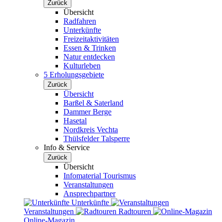
Zurück
Übersicht
Radfahren
Unterkünfte
Freizeitaktivitäten
Essen & Trinken
Natur entdecken
Kulturleben
5 Erholungsgebiete
Zurück
Übersicht
Barßel & Saterland
Dammer Berge
Hasetal
Nordkreis Vechta
Thülsfelder Talsperre
Info & Service
Zurück
Übersicht
Infomaterial Tourismus
Veranstaltungen
Ansprechpartner
Unterkünfte
Veranstaltungen
Radtouren
Online-Magazin