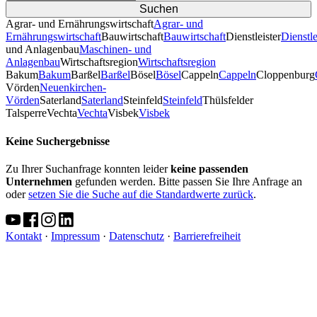
Agrar- und Ernährungswirtschaft
Agrar- und
Ernährungswirtschaft
Bauwirtschaft
Bauwirtschaft
Dienstleister
Dienstle
und Anlagenbau
Maschinen- und
Anlagenbau
Wirtschaftsregion
Wirtschaftsregion
Bakum
Bakum
Barßel
Barßel
Bösel
Bösel
Cappeln
Cappeln
Cloppenburg
Vörden
Neuenkirchen-
Vörden
Saterland
Saterland
Steinfeld
Steinfeld
Thülsfelder
TalsperreVechta
Vechta
Visbek
Visbek
Keine Suchergebnisse
Zu Ihrer Suchanfrage konnten leider
keine passenden
Unternehmen
gefunden werden. Bitte passen Sie Ihre Anfrage an
oder
setzen Sie die Suche auf die Standardwerte zurück
.
Kontakt
·
Impressum
·
Datenschutz
·
Barrierefreiheit