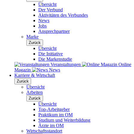
Übersicht
Der Verbund
Aktivitäten des Verbundes
News
Jobs
Ansprechpartner
Marke
Zurück
Übersicht
Die Initiative
Die Markenstudie
Veranstaltungen
Online
Magazin
News
Karriere & Wirtschaft
Zurück
Übersicht
Arbeiten
Zurück
Übersicht
Top-Arbeitgeber
Praktikum im OM
Studium und Weiterbildung
Ärzte im OM
Wirtschaftsstandort