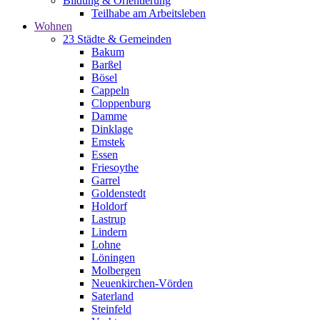
Bildung & Orientierung
Teilhabe am Arbeitsleben
Wohnen
23 Städte & Gemeinden
Bakum
Barßel
Bösel
Cappeln
Cloppenburg
Damme
Dinklage
Emstek
Essen
Friesoythe
Garrel
Goldenstedt
Holdorf
Lastrup
Lindern
Lohne
Löningen
Molbergen
Neuenkirchen-Vörden
Saterland
Steinfeld