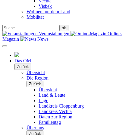
Vechta
Visbek
Wohnen auf dem Land
Mobilität
Veranstaltungen
Online-
Magazin
News
Das OM
Zurück
Übersicht
Die Region
Zurück
Übersicht
Land & Leute
Lage
Landkreis Cloppenburg
Landkreis Vechta
Daten zur Region
Familientag
Über uns
Zurück