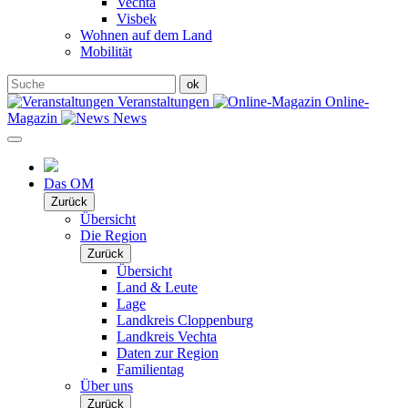
Vechta
Visbek
Wohnen auf dem Land
Mobilität
Veranstaltungen
Online-
Magazin
News
Das OM
Zurück
Übersicht
Die Region
Zurück
Übersicht
Land & Leute
Lage
Landkreis Cloppenburg
Landkreis Vechta
Daten zur Region
Familientag
Über uns
Zurück