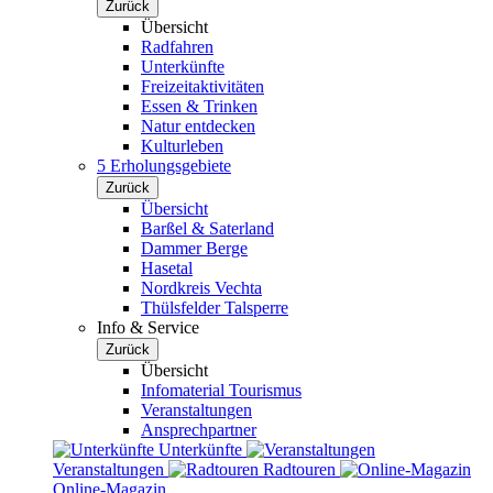
Zurück
Übersicht
Radfahren
Unterkünfte
Freizeitaktivitäten
Essen & Trinken
Natur entdecken
Kulturleben
5 Erholungsgebiete
Zurück
Übersicht
Barßel & Saterland
Dammer Berge
Hasetal
Nordkreis Vechta
Thülsfelder Talsperre
Info & Service
Zurück
Übersicht
Infomaterial Tourismus
Veranstaltungen
Ansprechpartner
Unterkünfte
Veranstaltungen
Radtouren
Online-Magazin