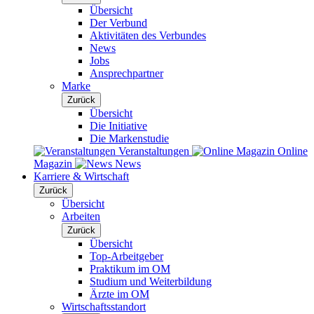
Übersicht
Der Verbund
Aktivitäten des Verbundes
News
Jobs
Ansprechpartner
Marke
Zurück
Übersicht
Die Initiative
Die Markenstudie
Veranstaltungen
Online
Magazin
News
Karriere & Wirtschaft
Zurück
Übersicht
Arbeiten
Zurück
Übersicht
Top-Arbeitgeber
Praktikum im OM
Studium und Weiterbildung
Ärzte im OM
Wirtschaftsstandort