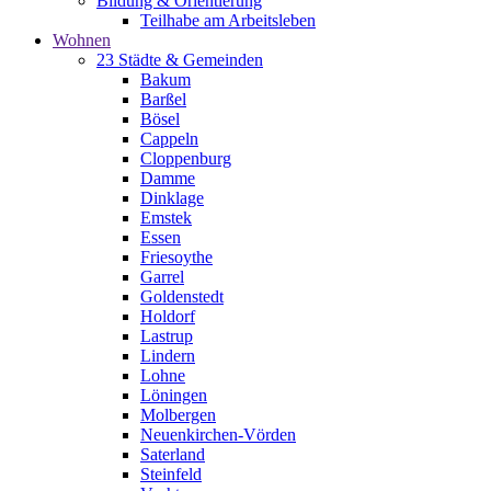
Bildung & Orientierung
Teilhabe am Arbeitsleben
Wohnen
23 Städte & Gemeinden
Bakum
Barßel
Bösel
Cappeln
Cloppenburg
Damme
Dinklage
Emstek
Essen
Friesoythe
Garrel
Goldenstedt
Holdorf
Lastrup
Lindern
Lohne
Löningen
Molbergen
Neuenkirchen-Vörden
Saterland
Steinfeld