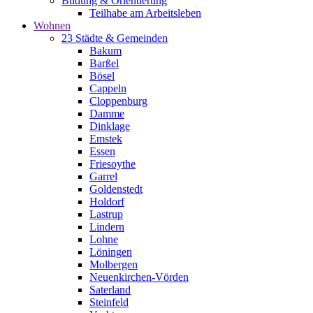
Bildung & Orientierung
Teilhabe am Arbeitsleben
Wohnen
23 Städte & Gemeinden
Bakum
Barßel
Bösel
Cappeln
Cloppenburg
Damme
Dinklage
Emstek
Essen
Friesoythe
Garrel
Goldenstedt
Holdorf
Lastrup
Lindern
Lohne
Löningen
Molbergen
Neuenkirchen-Vörden
Saterland
Steinfeld