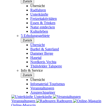
Zurück
Übersicht
Radfahren
Unterkünfte
Freizeitaktivitäten
Essen & Trinken
Natur entdecken
Kulturleben
5 Erholungsgebiete
Zurück
Übersicht
Barßel & Saterland
Dammer Berge
Hasetal
Nordkreis Vechta
Thülsfelder Talsperre
Info & Service
Zurück
Übersicht
Infomaterial Tourismus
Veranstaltungen
Ansprechpartner
Unterkünfte
Veranstaltungen
Radtouren
Online-Magazin