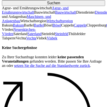
Agrar- und Ernährungswirtschaft
Agrar- und
Ernährungswirtschaft
Bauwirtschaft
Bauwirtschaft
Dienstleister
Dienstle
und Anlagenbau
Maschinen- und
Anlagenbau
Wirtschaftsregion
Wirtschaftsregion
Bakum
Bakum
Barßel
Barßel
Bösel
Bösel
Cappeln
Cappeln
Cloppenburg
Vörden
Neuenkirchen-
Vörden
Saterland
Saterland
Steinfeld
Steinfeld
Thülsfelder
TalsperreVechta
Vechta
Visbek
Visbek
Keine Suchergebnisse
Zu Ihrer Suchanfrage konnten leider
keine passenden
Veranstaltungen
gefunden werden. Bitte passen Sie Ihre Anfrage
an oder
setzen Sie die Suche auf die Standardwerte zurück
.