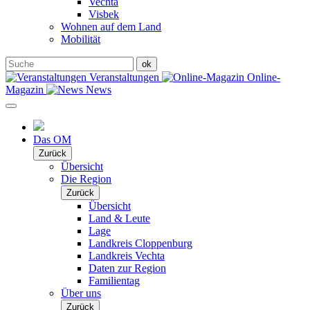
Vechta
Visbek
Wohnen auf dem Land
Mobilität
Veranstaltungen
Online-
Magazin
News
Das OM
Zurück
Übersicht
Die Region
Zurück
Übersicht
Land & Leute
Lage
Landkreis Cloppenburg
Landkreis Vechta
Daten zur Region
Familientag
Über uns
Zurück