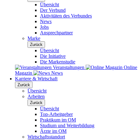
Übersicht
Der Verbund
Aktivitäten des Verbundes
News
Jobs
Ansprechpartner
Marke
Zurück
Übersicht
Die Initiative
Die Markenstudie
Veranstaltungen
Online
Magazin
News
Karriere & Wirtschaft
Zurück
Übersicht
Arbeiten
Zurück
Übersicht
Top-Arbeitgeber
Praktikum im OM
Studium und Weiterbildung
Ärzte im OM
Wirtschaftsstandort