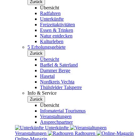
Zurück
Übersicht
Radfahren
Unterkünfte
Freizeitaktivitäten
Essen & Trinken
Natur entdecken
Kulturleben
5 Erholungsgebiete
Zurück
Übersicht
Barßel & Saterland
Dammer Berge
Hasetal
Nordkreis Vechta
Thülsfelder Talsperre
Info & Service
Zurück
Übersicht
Infomaterial Tourismus
Veranstaltungen
Ansprechpartner
Unterkünfte
Veranstaltungen
Radtouren
Online-Magazin