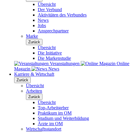
Übersicht
Der Verbund
Aktivitäten des Verbundes
News
Jobs
Ansprechpartner
Marke
Zurück
Übersicht
Die Initiative
Die Markenstudie
Veranstaltungen
Online
Magazin
News
Karriere & Wirtschaft
Zurück
Übersicht
Arbeiten
Zurück
Übersicht
Top-Arbeitgeber
Praktikum im OM
Studium und Weiterbildung
Ärzte im OM
Wirtschaftsstandort