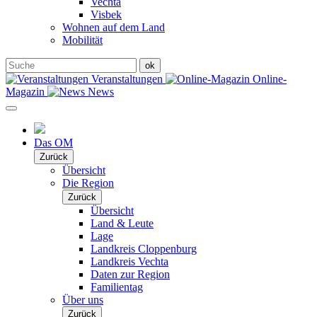
Vechta
Visbek
Wohnen auf dem Land
Mobilität
Veranstaltungen
Online-
Magazin
News
Das OM
Zurück
Übersicht
Die Region
Zurück
Übersicht
Land & Leute
Lage
Landkreis Cloppenburg
Landkreis Vechta
Daten zur Region
Familientag
Über uns
Zurück