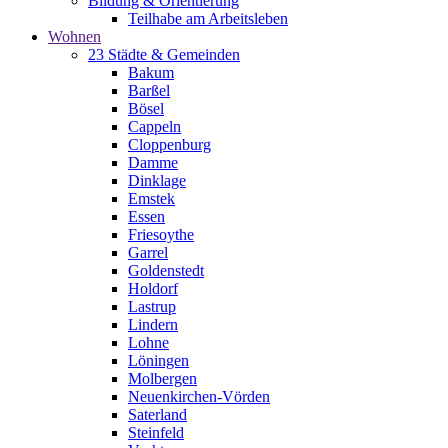
Bildung & Orientierung
Teilhabe am Arbeitsleben
Wohnen
23 Städte & Gemeinden
Bakum
Barßel
Bösel
Cappeln
Cloppenburg
Damme
Dinklage
Emstek
Essen
Friesoythe
Garrel
Goldenstedt
Holdorf
Lastrup
Lindern
Lohne
Löningen
Molbergen
Neuenkirchen-Vörden
Saterland
Steinfeld