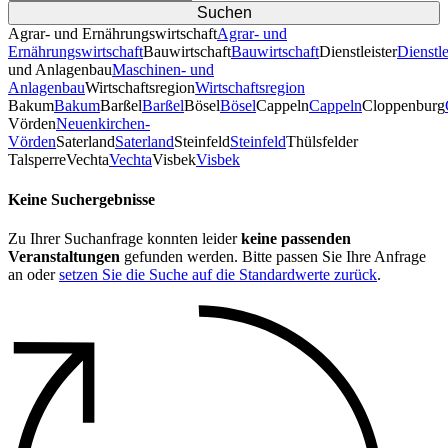
Agrar- und Ernährungswirtschaft
Agrar- und
Ernährungswirtschaft
Bauwirtschaft
Bauwirtschaft
Dienstleister
Dienstle
und Anlagenbau
Maschinen- und
Anlagenbau
Wirtschaftsregion
Wirtschaftsregion
Bakum
Bakum
Barßel
Barßel
Bösel
Bösel
Cappeln
Cappeln
Cloppenburg
Vörden
Neuenkirchen-
Vörden
Saterland
Saterland
Steinfeld
Steinfeld
Thülsfelder
TalsperreVechta
Vechta
Visbek
Visbek
Keine Suchergebnisse
Zu Ihrer Suchanfrage konnten leider
keine passenden
Veranstaltungen
gefunden werden. Bitte passen Sie Ihre Anfrage
an oder
setzen Sie die Suche auf die Standardwerte zurück
.