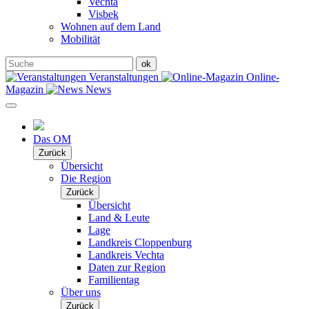
Vechta
Visbek
Wohnen auf dem Land
Mobilität
Veranstaltungen
Online-
Magazin
News
Das OM
Zurück
Übersicht
Die Region
Zurück
Übersicht
Land & Leute
Lage
Landkreis Cloppenburg
Landkreis Vechta
Daten zur Region
Familientag
Über uns
Zurück