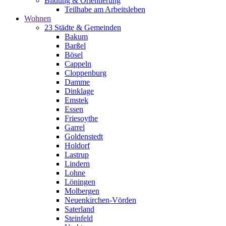
Bildung & Orientierung
Teilhabe am Arbeitsleben
Wohnen
23 Städte & Gemeinden
Bakum
Barßel
Bösel
Cappeln
Cloppenburg
Damme
Dinklage
Emstek
Essen
Friesoythe
Garrel
Goldenstedt
Holdorf
Lastrup
Lindern
Lohne
Löningen
Molbergen
Neuenkirchen-Vörden
Saterland
Steinfeld