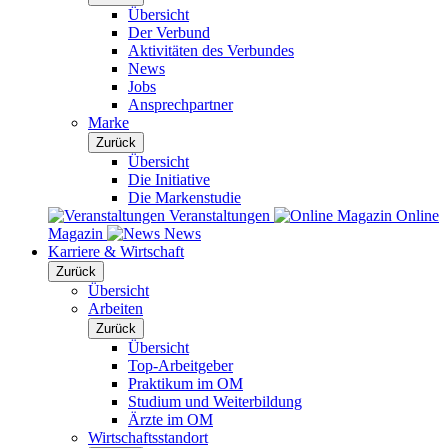
Übersicht
Der Verbund
Aktivitäten des Verbundes
News
Jobs
Ansprechpartner
Marke
Zurück
Übersicht
Die Initiative
Die Markenstudie
Veranstaltungen
Online
Magazin
News
Karriere & Wirtschaft
Zurück
Übersicht
Arbeiten
Zurück
Übersicht
Top-Arbeitgeber
Praktikum im OM
Studium und Weiterbildung
Ärzte im OM
Wirtschaftsstandort