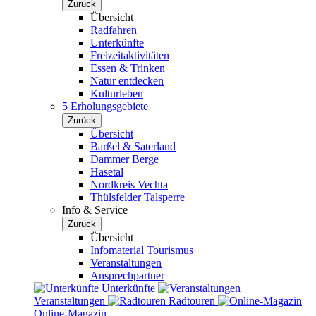
Zurück
Übersicht
Radfahren
Unterkünfte
Freizeitaktivitäten
Essen & Trinken
Natur entdecken
Kulturleben
5 Erholungsgebiete
Zurück
Übersicht
Barßel & Saterland
Dammer Berge
Hasetal
Nordkreis Vechta
Thülsfelder Talsperre
Info & Service
Zurück
Übersicht
Infomaterial Tourismus
Veranstaltungen
Ansprechpartner
Unterkünfte
Veranstaltungen
Radtouren
Online-Magazin