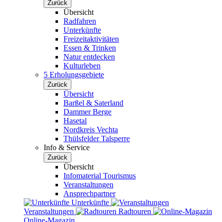
Zurück
Übersicht
Radfahren
Unterkünfte
Freizeitaktivitäten
Essen & Trinken
Natur entdecken
Kulturleben
5 Erholungsgebiete
Zurück
Übersicht
Barßel & Saterland
Dammer Berge
Hasetal
Nordkreis Vechta
Thülsfelder Talsperre
Info & Service
Zurück
Übersicht
Infomaterial Tourismus
Veranstaltungen
Ansprechpartner
Unterkünfte
Veranstaltungen
Radtouren
Online-Magazin