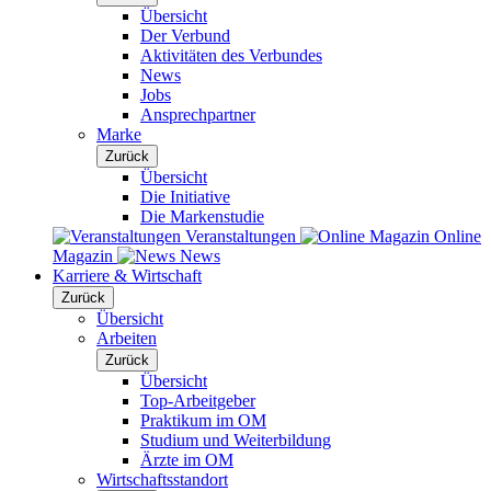
Übersicht
Der Verbund
Aktivitäten des Verbundes
News
Jobs
Ansprechpartner
Marke
Zurück
Übersicht
Die Initiative
Die Markenstudie
Veranstaltungen
Online
Magazin
News
Karriere & Wirtschaft
Zurück
Übersicht
Arbeiten
Zurück
Übersicht
Top-Arbeitgeber
Praktikum im OM
Studium und Weiterbildung
Ärzte im OM
Wirtschaftsstandort