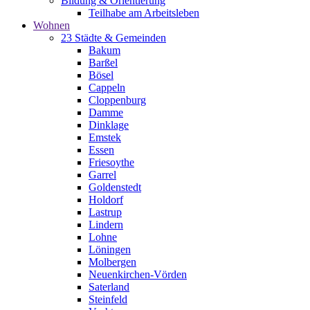
Bildung & Orientierung
Teilhabe am Arbeitsleben
Wohnen
23 Städte & Gemeinden
Bakum
Barßel
Bösel
Cappeln
Cloppenburg
Damme
Dinklage
Emstek
Essen
Friesoythe
Garrel
Goldenstedt
Holdorf
Lastrup
Lindern
Lohne
Löningen
Molbergen
Neuenkirchen-Vörden
Saterland
Steinfeld