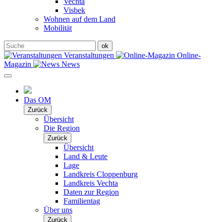
Vechta
Visbek
Wohnen auf dem Land
Mobilität
Veranstaltungen
Online-
Magazin
News
Das OM
Zurück
Übersicht
Die Region
Zurück
Übersicht
Land & Leute
Lage
Landkreis Cloppenburg
Landkreis Vechta
Daten zur Region
Familientag
Über uns
Zurück