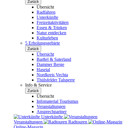
Zurück
Übersicht
Radfahren
Unterkünfte
Freizeitaktivitäten
Essen & Trinken
Natur entdecken
Kulturleben
5 Erholungsgebiete
Zurück
Übersicht
Barßel & Saterland
Dammer Berge
Hasetal
Nordkreis Vechta
Thülsfelder Talsperre
Info & Service
Zurück
Übersicht
Infomaterial Tourismus
Veranstaltungen
Ansprechpartner
Unterkünfte
Veranstaltungen
Radtouren
Online-Magazin