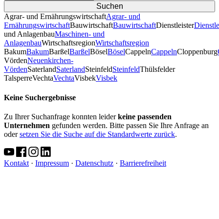
Agrar- und Ernährungswirtschaft
Agrar- und
Ernährungswirtschaft
Bauwirtschaft
Bauwirtschaft
Dienstleister
Dienstle
und Anlagenbau
Maschinen- und
Anlagenbau
Wirtschaftsregion
Wirtschaftsregion
Bakum
Bakum
Barßel
Barßel
Bösel
Bösel
Cappeln
Cappeln
Cloppenburg
Vörden
Neuenkirchen-
Vörden
Saterland
Saterland
Steinfeld
Steinfeld
Thülsfelder
TalsperreVechta
Vechta
Visbek
Visbek
Keine Suchergebnisse
Zu Ihrer Suchanfrage konnten leider
keine passenden
Unternehmen
gefunden werden. Bitte passen Sie Ihre Anfrage an
oder
setzen Sie die Suche auf die Standardwerte zurück
.
Kontakt
·
Impressum
·
Datenschutz
·
Barrierefreiheit