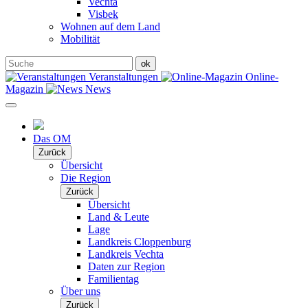
Vechta
Visbek
Wohnen auf dem Land
Mobilität
Veranstaltungen
Online-
Magazin
News
Das OM
Zurück
Übersicht
Die Region
Zurück
Übersicht
Land & Leute
Lage
Landkreis Cloppenburg
Landkreis Vechta
Daten zur Region
Familientag
Über uns
Zurück