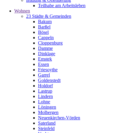
Bildung & Orientierung
Teilhabe am Arbeitsleben
Wohnen
23 Städte & Gemeinden
Bakum
Barßel
Bösel
Cappeln
Cloppenburg
Damme
Dinklage
Emstek
Essen
Friesoythe
Garrel
Goldenstedt
Holdorf
Lastrup
Lindern
Lohne
Löningen
Molbergen
Neuenkirchen-Vörden
Saterland
Steinfeld