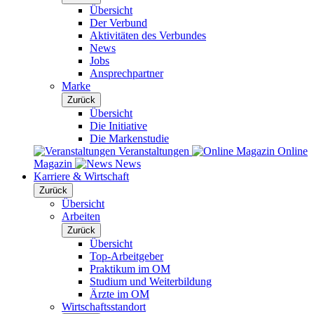
Übersicht
Der Verbund
Aktivitäten des Verbundes
News
Jobs
Ansprechpartner
Marke
Zurück
Übersicht
Die Initiative
Die Markenstudie
Veranstaltungen
Online
Magazin
News
Karriere & Wirtschaft
Zurück
Übersicht
Arbeiten
Zurück
Übersicht
Top-Arbeitgeber
Praktikum im OM
Studium und Weiterbildung
Ärzte im OM
Wirtschaftsstandort