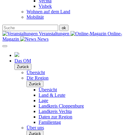
Vechta
Visbek
Wohnen auf dem Land
Mobilität
Veranstaltungen
Online-
Magazin
News
Das OM
Zurück
Übersicht
Die Region
Zurück
Übersicht
Land & Leute
Lage
Landkreis Cloppenburg
Landkreis Vechta
Daten zur Region
Familientag
Über uns
Zurück