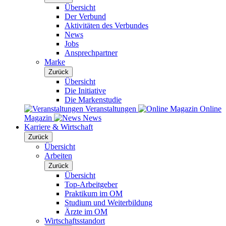
Übersicht
Der Verbund
Aktivitäten des Verbundes
News
Jobs
Ansprechpartner
Marke
Zurück
Übersicht
Die Initiative
Die Markenstudie
Veranstaltungen
Online
Magazin
News
Karriere & Wirtschaft
Zurück
Übersicht
Arbeiten
Zurück
Übersicht
Top-Arbeitgeber
Praktikum im OM
Studium und Weiterbildung
Ärzte im OM
Wirtschaftsstandort