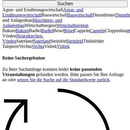
Agrar- und Ernährungswirtschaft
Agrar- und
Ernährungswirtschaft
Bauwirtschaft
Bauwirtschaft
Dienstleister
Dienstle
und Anlagenbau
Maschinen- und
Anlagenbau
Wirtschaftsregion
Wirtschaftsregion
Bakum
Bakum
Barßel
Barßel
Bösel
Bösel
Cappeln
Cappeln
Cloppenburg
Vörden
Neuenkirchen-
Vörden
Saterland
Saterland
Steinfeld
Steinfeld
Thülsfelder
TalsperreVechta
Vechta
Visbek
Visbek
Keine Suchergebnisse
Zu Ihrer Suchanfrage konnten leider
keine passenden
Veranstaltungen
gefunden werden. Bitte passen Sie Ihre Anfrage
an oder
setzen Sie die Suche auf die Standardwerte zurück
.