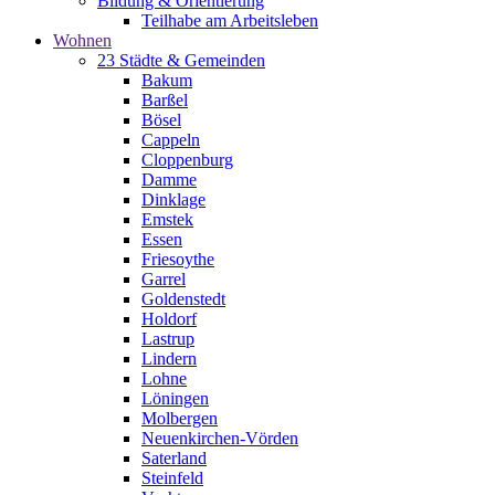
Bildung & Orientierung
Teilhabe am Arbeitsleben
Wohnen
23 Städte & Gemeinden
Bakum
Barßel
Bösel
Cappeln
Cloppenburg
Damme
Dinklage
Emstek
Essen
Friesoythe
Garrel
Goldenstedt
Holdorf
Lastrup
Lindern
Lohne
Löningen
Molbergen
Neuenkirchen-Vörden
Saterland
Steinfeld