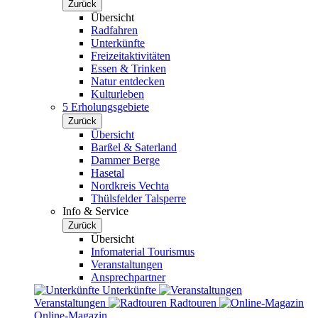
Zurück
Übersicht
Radfahren
Unterkünfte
Freizeitaktivitäten
Essen & Trinken
Natur entdecken
Kulturleben
5 Erholungsgebiete
Zurück
Übersicht
Barßel & Saterland
Dammer Berge
Hasetal
Nordkreis Vechta
Thülsfelder Talsperre
Info & Service
Zurück
Übersicht
Infomaterial Tourismus
Veranstaltungen
Ansprechpartner
Unterkünfte
Veranstaltungen
Radtouren
Online-Magazin