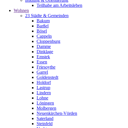
Bildung & Orientierung
Teilhabe am Arbeitsleben
Wohnen
23 Städte & Gemeinden
Bakum
Barßel
Bösel
Cappeln
Cloppenburg
Damme
Dinklage
Emstek
Essen
Friesoythe
Garrel
Goldenstedt
Holdorf
Lastrup
Lindern
Lohne
Löningen
Molbergen
Neuenkirchen-Vörden
Saterland
Steinfeld