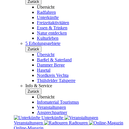
Zurück
Übersicht
Radfahren
Unterkünfte
Freizeitaktivitäten
Essen & Trinken
Natur entdecken
Kulturleben
5 Erholungsgebiete
Zurück
Übersicht
Barßel & Saterland
Dammer Berge
Hasetal
Nordkreis Vechta
Thülsfelder Talsperre
Info & Service
Zurück
Übersicht
Infomaterial Tourismus
Veranstaltungen
Ansprechpartner
Unterkünfte
Veranstaltungen
Radtouren
Online-Magazin