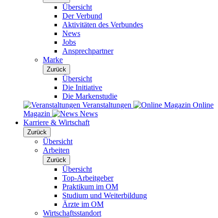
Übersicht
Der Verbund
Aktivitäten des Verbundes
News
Jobs
Ansprechpartner
Marke
Zurück
Übersicht
Die Initiative
Die Markenstudie
Veranstaltungen
Online
Magazin
News
Karriere & Wirtschaft
Zurück
Übersicht
Arbeiten
Zurück
Übersicht
Top-Arbeitgeber
Praktikum im OM
Studium und Weiterbildung
Ärzte im OM
Wirtschaftsstandort