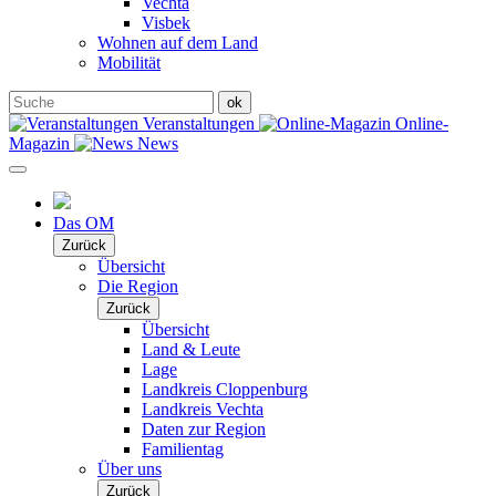
Vechta
Visbek
Wohnen auf dem Land
Mobilität
Veranstaltungen
Online-
Magazin
News
Das OM
Zurück
Übersicht
Die Region
Zurück
Übersicht
Land & Leute
Lage
Landkreis Cloppenburg
Landkreis Vechta
Daten zur Region
Familientag
Über uns
Zurück