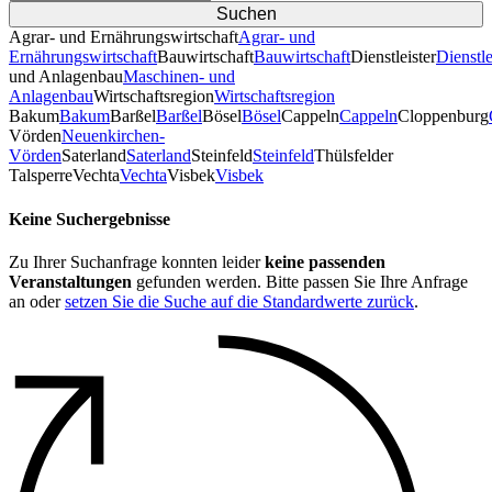
Agrar- und Ernährungswirtschaft
Agrar- und
Ernährungswirtschaft
Bauwirtschaft
Bauwirtschaft
Dienstleister
Dienstle
und Anlagenbau
Maschinen- und
Anlagenbau
Wirtschaftsregion
Wirtschaftsregion
Bakum
Bakum
Barßel
Barßel
Bösel
Bösel
Cappeln
Cappeln
Cloppenburg
Vörden
Neuenkirchen-
Vörden
Saterland
Saterland
Steinfeld
Steinfeld
Thülsfelder
TalsperreVechta
Vechta
Visbek
Visbek
Keine Suchergebnisse
Zu Ihrer Suchanfrage konnten leider
keine passenden
Veranstaltungen
gefunden werden. Bitte passen Sie Ihre Anfrage
an oder
setzen Sie die Suche auf die Standardwerte zurück
.