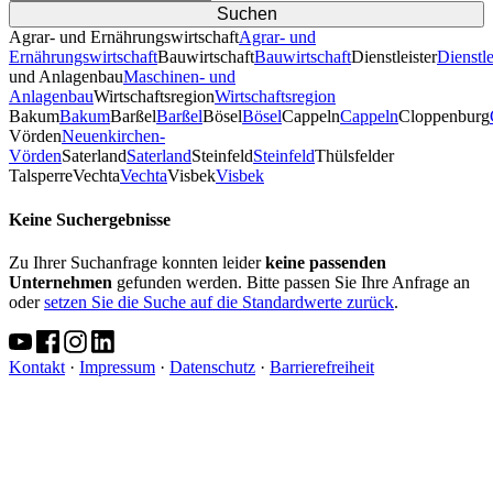
Agrar- und Ernährungswirtschaft
Agrar- und
Ernährungswirtschaft
Bauwirtschaft
Bauwirtschaft
Dienstleister
Dienstle
und Anlagenbau
Maschinen- und
Anlagenbau
Wirtschaftsregion
Wirtschaftsregion
Bakum
Bakum
Barßel
Barßel
Bösel
Bösel
Cappeln
Cappeln
Cloppenburg
Vörden
Neuenkirchen-
Vörden
Saterland
Saterland
Steinfeld
Steinfeld
Thülsfelder
TalsperreVechta
Vechta
Visbek
Visbek
Keine Suchergebnisse
Zu Ihrer Suchanfrage konnten leider
keine passenden
Unternehmen
gefunden werden. Bitte passen Sie Ihre Anfrage an
oder
setzen Sie die Suche auf die Standardwerte zurück
.
Kontakt
·
Impressum
·
Datenschutz
·
Barrierefreiheit