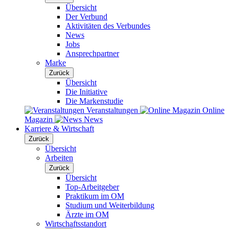
Übersicht
Der Verbund
Aktivitäten des Verbundes
News
Jobs
Ansprechpartner
Marke
Zurück
Übersicht
Die Initiative
Die Markenstudie
Veranstaltungen
Online
Magazin
News
Karriere & Wirtschaft
Zurück
Übersicht
Arbeiten
Zurück
Übersicht
Top-Arbeitgeber
Praktikum im OM
Studium und Weiterbildung
Ärzte im OM
Wirtschaftsstandort