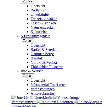
Zurück
Übersicht
Radfahren
Unterkünfte
Freizeitaktivitäten
Essen & Trinken
Natur entdecken
Kulturleben
5 Erholungsgebiete
Zurück
Übersicht
Barßel & Saterland
Dammer Berge
Hasetal
Nordkreis Vechta
Thülsfelder Talsperre
Info & Service
Zurück
Übersicht
Infomaterial Tourismus
Veranstaltungen
Ansprechpartner
Unterkünfte
Veranstaltungen
Radtouren
Online-Magazin