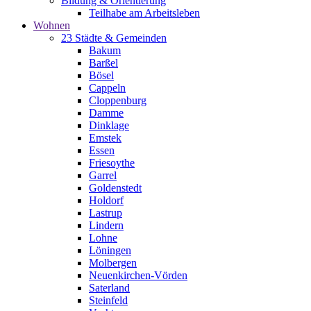
Bildung & Orientierung
Teilhabe am Arbeitsleben
Wohnen
23 Städte & Gemeinden
Bakum
Barßel
Bösel
Cappeln
Cloppenburg
Damme
Dinklage
Emstek
Essen
Friesoythe
Garrel
Goldenstedt
Holdorf
Lastrup
Lindern
Lohne
Löningen
Molbergen
Neuenkirchen-Vörden
Saterland
Steinfeld