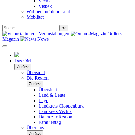
Vechta
Visbek
Wohnen auf dem Land
Mobilität
Veranstaltungen
Online-
Magazin
News
Das OM
Zurück
Übersicht
Die Region
Zurück
Übersicht
Land & Leute
Lage
Landkreis Cloppenburg
Landkreis Vechta
Daten zur Region
Familientag
Über uns
Zurück