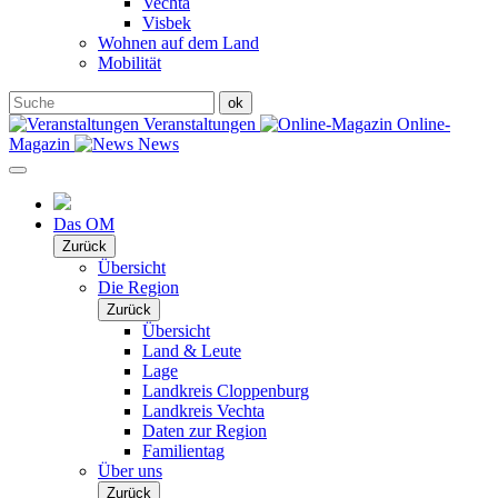
Vechta
Visbek
Wohnen auf dem Land
Mobilität
Veranstaltungen
Online-
Magazin
News
Das OM
Zurück
Übersicht
Die Region
Zurück
Übersicht
Land & Leute
Lage
Landkreis Cloppenburg
Landkreis Vechta
Daten zur Region
Familientag
Über uns
Zurück