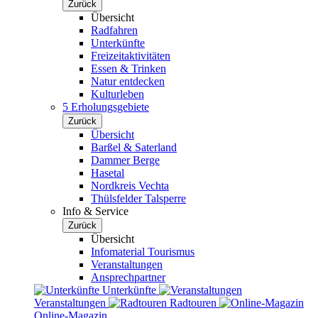
Zurück
Übersicht
Radfahren
Unterkünfte
Freizeitaktivitäten
Essen & Trinken
Natur entdecken
Kulturleben
5 Erholungsgebiete
Zurück
Übersicht
Barßel & Saterland
Dammer Berge
Hasetal
Nordkreis Vechta
Thülsfelder Talsperre
Info & Service
Zurück
Übersicht
Infomaterial Tourismus
Veranstaltungen
Ansprechpartner
Unterkünfte
Veranstaltungen
Radtouren
Online-Magazin