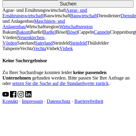
Agrar- und Ernährungswirtschaft
Agrar- und
Ernährungswirtschaft
Bauwirtschaft
Bauwirtschaft
Dienstleister
Dienstle
und Anlagenbau
Maschinen- und
Anlagenbau
Wirtschaftsregion
Wirtschaftsregion
Bakum
Bakum
Barßel
Barßel
Bösel
Bösel
Cappeln
Cappeln
Cloppenburg
Vörden
Neuenkirchen-
Vörden
Saterland
Saterland
Steinfeld
Steinfeld
Thülsfelder
TalsperreVechta
Vechta
Visbek
Visbek
Keine Suchergebnisse
Zu Ihrer Suchanfrage konnten leider
keine passenden
Unternehmen
gefunden werden. Bitte passen Sie Ihre Anfrage an
oder
setzen Sie die Suche auf die Standardwerte zurück
.
Kontakt
·
Impressum
·
Datenschutz
·
Barrierefreiheit