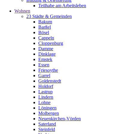
Bildung & Orientierung
Teilhabe am Arbeitsleben
Wohnen
23 Städte & Gemeinden
Bakum
Barßel
Bösel
Cappeln
Cloppenburg
Damme
Dinklage
Emstek
Essen
Friesoythe
Garrel
Goldenstedt
Holdorf
Lastrup
Lindern
Lohne
Löningen
Molbergen
Neuenkirchen-Vörden
Saterland
Steinfeld