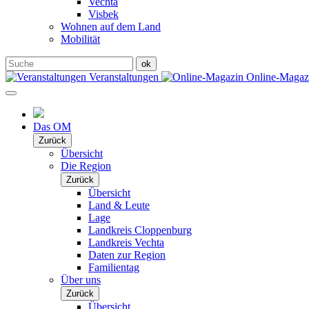
Vechta
Visbek
Wohnen auf dem Land
Mobilität
Veranstaltungen
Online-Maga
Das OM
Zurück
Übersicht
Die Region
Zurück
Übersicht
Land & Leute
Lage
Landkreis Cloppenburg
Landkreis Vechta
Daten zur Region
Familientag
Über uns
Zurück
Übersicht