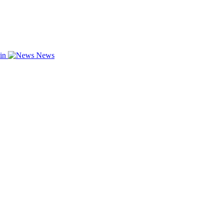
zin
News