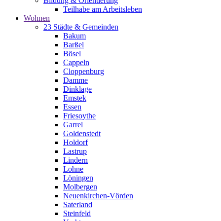
Bildung & Orientierung
Teilhabe am Arbeitsleben
Wohnen
23 Städte & Gemeinden
Bakum
Barßel
Bösel
Cappeln
Cloppenburg
Damme
Dinklage
Emstek
Essen
Friesoythe
Garrel
Goldenstedt
Holdorf
Lastrup
Lindern
Lohne
Löningen
Molbergen
Neuenkirchen-Vörden
Saterland
Steinfeld