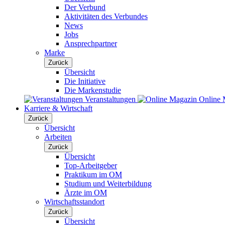
Der Verbund
Aktivitäten des Verbundes
News
Jobs
Ansprechpartner
Marke
Zurück
Übersicht
Die Initiative
Die Markenstudie
Veranstaltungen
Online 
Karriere & Wirtschaft
Zurück
Übersicht
Arbeiten
Zurück
Übersicht
Top-Arbeitgeber
Praktikum im OM
Studium und Weiterbildung
Ärzte im OM
Wirtschaftsstandort
Zurück
Übersicht