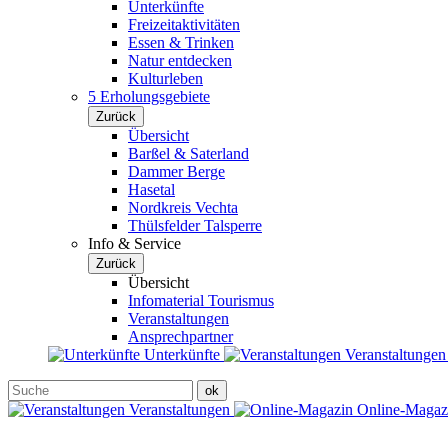
Unterkünfte
Freizeitaktivitäten
Essen & Trinken
Natur entdecken
Kulturleben
5 Erholungsgebiete
Zurück
Übersicht
Barßel & Saterland
Dammer Berge
Hasetal
Nordkreis Vechta
Thülsfelder Talsperre
Info & Service
Zurück
Übersicht
Infomaterial Tourismus
Veranstaltungen
Ansprechpartner
Unterkünfte
Veranstaltunge
Veranstaltungen
Online-Maga