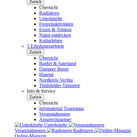
Zurück
Übersicht
Radfahren
Unterkünfte
Freizeitaktivitäten
Essen & Trinken
Natur entdecken
Kulturleben
5 Erholungsgebiete
Zurück
Übersicht
Barßel & Saterland
Dammer Berge
Hasetal
Nordkreis Vechta
Thülsfelder Talsperre
Info & Service
Zurück
Übersicht
Infomaterial Tourismus
Veranstaltungen
Ansprechpartner
Unterkünfte
Veranstaltungen
Radtouren
Online-Magazin