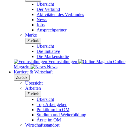
Übersicht
Der Verbund
Aktivitäten des Verbundes
News
Jobs
Ansprechpartner
Marke
Zurück
Übersicht
Die Initiative
Die Markenstudie
Veranstaltungen
Online
Magazin
News
Karriere & Wirtschaft
Zurück
Übersicht
Arbeiten
Zurück
Übersicht
Top-Arbeitgeber
Praktikum im OM
Studium und Weiterbildung
Ärzte im OM
Wirtschaftsstandort