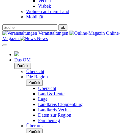
Vechta
Visbek
Wohnen auf dem Land
Mobilität
Veranstaltungen
Online-
Magazin
News
Das OM
Zurück
Übersicht
Die Region
Zurück
Übersicht
Land & Leute
Lage
Landkreis Cloppenburg
Landkreis Vechta
Daten zur Region
Familientag
Über uns
Zurück