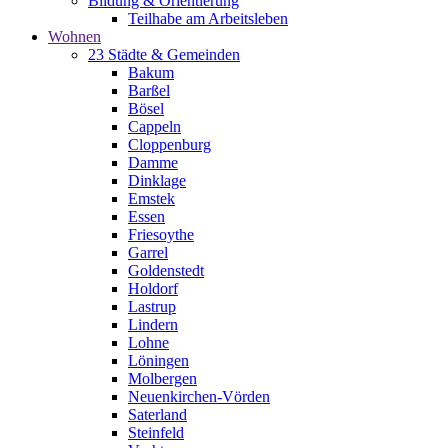
Bildung & Orientierung
Teilhabe am Arbeitsleben
Wohnen
23 Städte & Gemeinden
Bakum
Barßel
Bösel
Cappeln
Cloppenburg
Damme
Dinklage
Emstek
Essen
Friesoythe
Garrel
Goldenstedt
Holdorf
Lastrup
Lindern
Lohne
Löningen
Molbergen
Neuenkirchen-Vörden
Saterland
Steinfeld