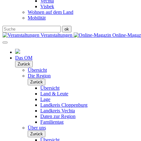
Vechta
Visbek
Wohnen auf dem Land
Mobilität
Veranstaltungen
Online-Maga
Das OM
Zurück
Übersicht
Die Region
Zurück
Übersicht
Land & Leute
Lage
Landkreis Cloppenburg
Landkreis Vechta
Daten zur Region
Familientag
Über uns
Zurück
Übersicht