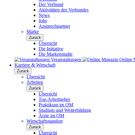
Der Verbund
Aktivitäten des Verbundes
News
Jobs
Ansprechpartner
Marke
Zurück
Übersicht
Die Initiative
Die Markenstudie
Veranstaltungen
Online 
Karriere & Wirtschaft
Zurück
Übersicht
Arbeiten
Zurück
Übersicht
Top-Arbeitgeber
Praktikum im OM
Studium und Weiterbildung
Ärzte im OM
Wirtschaftsstandort
Zurück
Übersicht