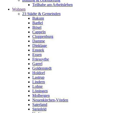
Bildung & Orientierung
Teilhabe am Arbeitsleben
Wohnen
23 Städte & Gemeinden
Bakum
Barßel
Bösel
Cappeln
Cloppenburg
Damme
Dinklage
Emstek
Essen
Friesoythe
Garrel
Goldenstedt
Holdorf
Lastrup
Lindern
Lohne
Löningen
Molbergen
Neuenkirchen-Vörden
Saterland
Steinfeld