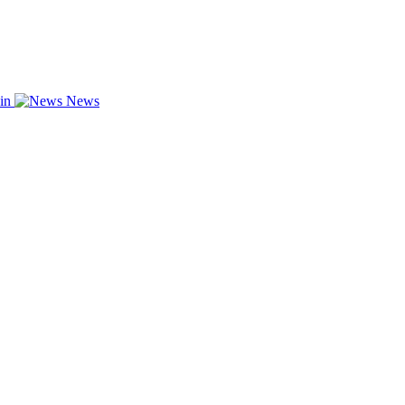
zin
News