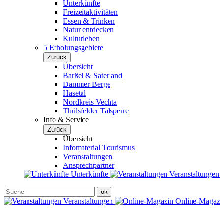
Unterkünfte
Freizeitaktivitäten
Essen & Trinken
Natur entdecken
Kulturleben
5 Erholungsgebiete
Zurück
Übersicht
Barßel & Saterland
Dammer Berge
Hasetal
Nordkreis Vechta
Thülsfelder Talsperre
Info & Service
Zurück
Übersicht
Infomaterial Tourismus
Veranstaltungen
Ansprechpartner
Unterkünfte
Veranstaltunge
Veranstaltungen
Online-Maga