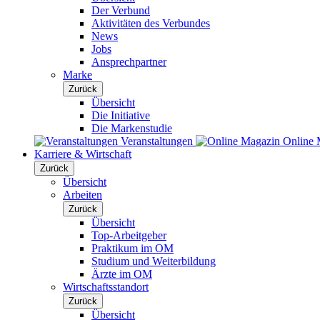
Der Verbund
Aktivitäten des Verbundes
News
Jobs
Ansprechpartner
Marke
Zurück
Übersicht
Die Initiative
Die Markenstudie
Veranstaltungen
Online 
Karriere & Wirtschaft
Zurück
Übersicht
Arbeiten
Zurück
Übersicht
Top-Arbeitgeber
Praktikum im OM
Studium und Weiterbildung
Ärzte im OM
Wirtschaftsstandort
Zurück
Übersicht