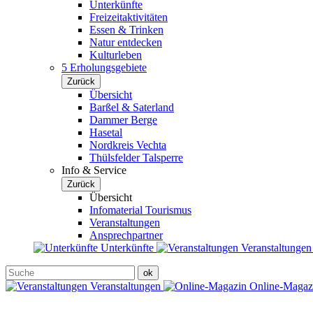
Unterkünfte
Freizeitaktivitäten
Essen & Trinken
Natur entdecken
Kulturleben
5 Erholungsgebiete
Zurück
Übersicht
Barßel & Saterland
Dammer Berge
Hasetal
Nordkreis Vechta
Thülsfelder Talsperre
Info & Service
Zurück
Übersicht
Infomaterial Tourismus
Veranstaltungen
Ansprechpartner
Unterkünfte
Veranstaltunge
Veranstaltungen
Online-Maga