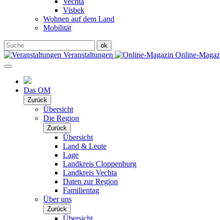
Vechta
Visbek
Wohnen auf dem Land
Mobilität
Veranstaltungen
Online-Maga
Das OM
Zurück
Übersicht
Die Region
Zurück
Übersicht
Land & Leute
Lage
Landkreis Cloppenburg
Landkreis Vechta
Daten zur Region
Familientag
Über uns
Zurück
Übersicht