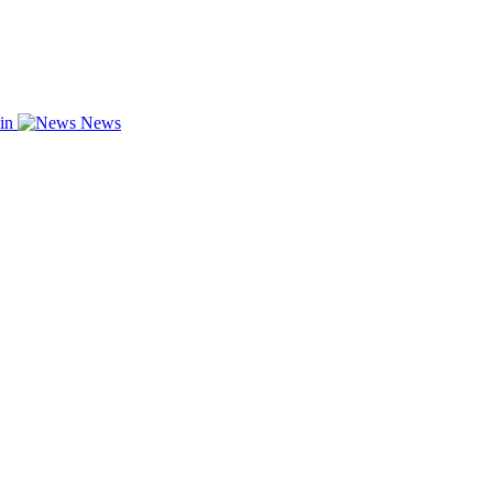
zin
News