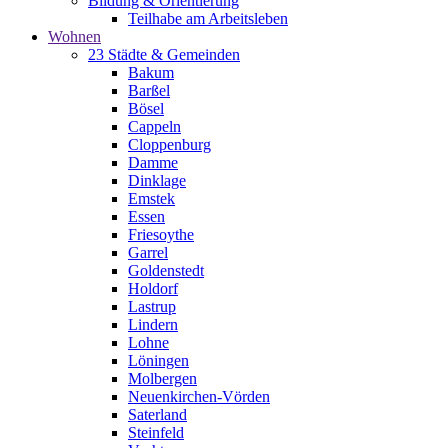
Bildung & Orientierung
Teilhabe am Arbeitsleben
Wohnen
23 Städte & Gemeinden
Bakum
Barßel
Bösel
Cappeln
Cloppenburg
Damme
Dinklage
Emstek
Essen
Friesoythe
Garrel
Goldenstedt
Holdorf
Lastrup
Lindern
Lohne
Löningen
Molbergen
Neuenkirchen-Vörden
Saterland
Steinfeld